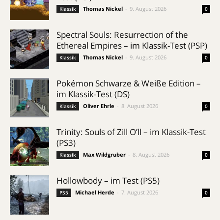
Thomas Nickel
-
9. August 2026
Klassik
0
Spectral Souls: Resurrection of the
Ethereal Empires – im Klassik-Test (PSP)
Thomas Nickel
-
9. August 2026
Klassik
0
Pokémon Schwarze & Weiße Edition –
im Klassik-Test (DS)
Oliver Ehrle
-
8. August 2026
Klassik
0
Trinity: Souls of Zill O’ll – im Klassik-Test
(PS3)
Max Wildgruber
-
8. August 2026
Klassik
0
Hollowbody – im Test (PS5)
Michael Herde
-
7. August 2026
PS5
0