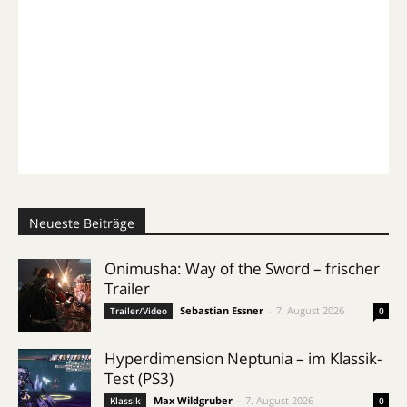
Neueste Beiträge
Onimusha: Way of the Sword – frischer
Trailer
Sebastian Essner
-
7. August 2026
Trailer/Video
0
Hyperdimension Neptunia – im Klassik-
Test (PS3)
Max Wildgruber
-
7. August 2026
Klassik
0