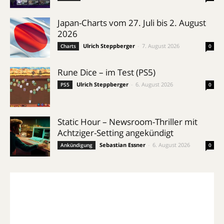
Japan-Charts vom 27. Juli bis 2. August
2026
Ulrich Steppberger
-
7. August 2026
Charts
0
Rune Dice – im Test (PS5)
Ulrich Steppberger
-
6. August 2026
PS5
0
Static Hour – Newsroom-Thriller mit
Achtziger-Setting angekündigt
Sebastian Essner
-
6. August 2026
Ankündigung
0