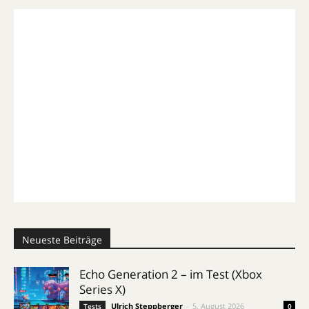
Neueste Beiträge
Echo Generation 2 – im Test (Xbox
Series X)
Ulrich Steppberger
-
5. August 2026
Tests
0