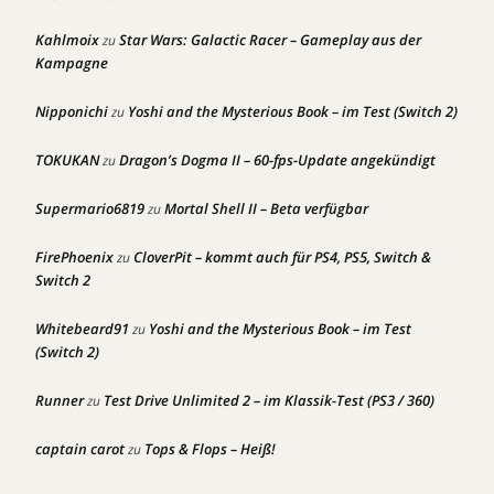
Kahlmoix
Star Wars: Galactic Racer – Gameplay aus der
zu
Kampagne
Nipponichi
Yoshi and the Mysterious Book – im Test (Switch 2)
zu
TOKUKAN
Dragon’s Dogma II – 60-fps-Update angekündigt
zu
Supermario6819
Mortal Shell II – Beta verfügbar
zu
FirePhoenix
CloverPit – kommt auch für PS4, PS5, Switch &
zu
Switch 2
Whitebeard91
Yoshi and the Mysterious Book – im Test
zu
(Switch 2)
Runner
Test Drive Unlimited 2 – im Klassik-Test (PS3 / 360)
zu
captain carot
Tops & Flops – Heiß!
zu