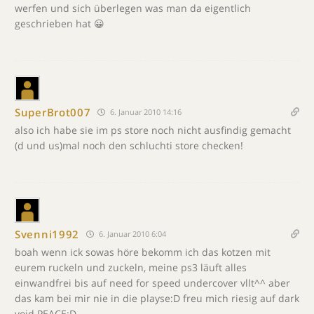
werfen und sich überlegen was man da eigentlich
geschrieben hat 😀
SuperBrot007
6. Januar 2010 14:16
also ich habe sie im ps store noch nicht ausfindig gemacht
(d und us)mal noch den schluchti store checken!
Svenni1992
6. Januar 2010 6:04
boah wenn ick sowas höre bekomm ich das kotzen mit
eurem ruckeln und zuckeln, meine ps3 läuft alles
einwandfrei bis auf need for speed undercover vllt^^ aber
das kam bei mir nie in die playse:D freu mich riesig auf dark
void PEACE:D