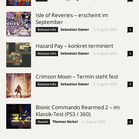
Isle of Reveries – erscheint im
September
Sebastian Essner
-
5. August 2026
Release-Info
0
Hazard Pay – konkret terminiert
Sebastian Essner
-
5. August 2026
Release-Info
0
Crimson Moon – Termin steht fest
Sebastian Essner
-
5. August 2026
Release-Info
0
Bionic Commando Rearmed 2 – im
Klassik-Test (PS3 / 360)
Thomas Nickel
-
5. August 2026
Klassik
0