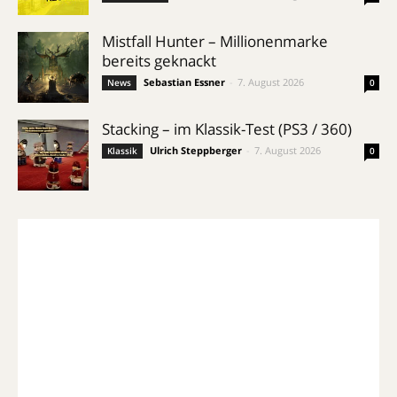
Mistfall Hunter – Millionenmarke
bereits geknackt
Sebastian Essner
-
7. August 2026
News
0
Stacking – im Klassik-Test (PS3 / 360)
Ulrich Steppberger
-
7. August 2026
Klassik
0