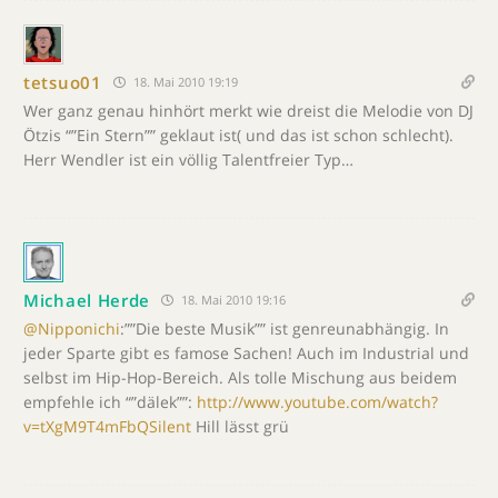
tetsuo01
18. Mai 2010 19:19
Wer ganz genau hinhört merkt wie dreist die Melodie von DJ
Ötzis “”Ein Stern”” geklaut ist( und das ist schon schlecht).
Herr Wendler ist ein völlig Talentfreier Typ…
Michael Herde
18. Mai 2010 19:16
@Nipponichi
:””Die beste Musik”” ist genreunabhängig. In
jeder Sparte gibt es famose Sachen! Auch im Industrial und
selbst im Hip-Hop-Bereich. Als tolle Mischung aus beidem
empfehle ich “”dälek””:
http://www.youtube.com/watch?
v=tXgM9T4mFbQSilent
Hill lässt grü