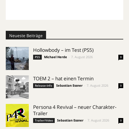
Neueste Beiträge
Hollowbody – im Test (PS5)
Michael Herde
-
7. August 2026
PS5
0
TOEM 2 – hat einen Termin
Sebastian Essner
-
7. August 2026
Release-Info
0
Persona 4 Revival – neuer Charakter-
Trailer
Sebastian Essner
-
7. August 2026
Trailer/Video
0