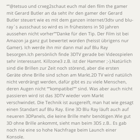
“”@tetsuo und crxeg2schaut euch mal den film the gamer
mit Gerard Butler an da seht ihr den gamer der Gerard
Butler steuert wie es mit dem ganzen internet/3dtv und blu-
ray´s ausschaut so wird es in frühestens in 50 jahren
aussehen nicht vorher””Danke für den Tip. Der Film ist bei
Amazon ja ganz gut bewertet worden (heisst übrigens nur
Gamer). Ich werde ihn mir dann mal auf Blu Ray
besorgen.Ich persönlich finde 3DTV gerade bei Videospielen
sehr interessant. Killzone3 z.B. ist der Hammer ;-).Natürlich
sind die Brillen zur Zeit noch störend, aber die ersten
Geräte ohne Brille sind schon am Markt.2D TV wird natülich
nicht verdrängt werden, dafür gibt es zu viele Menschen,
deren Augen nicht “”kompatibel”” sind. Was aber auch nicht
passieren wird ist das 3DTV wieder vom Markt
verschwindet. Die Technik ist ausgereift, man hat wie gesagt
einen Standart auf Blu Ray. Eine 3D Blu Ray läuft auch auf
neueren 3DPanels, die keine Brille mehr benötigen.Wie gut
3D ohne Brille ankommt, sieht man beim 3DS z.B.. Es gab
noch nie eine so hohe Nachfrage beim Launch einer
Konsole.