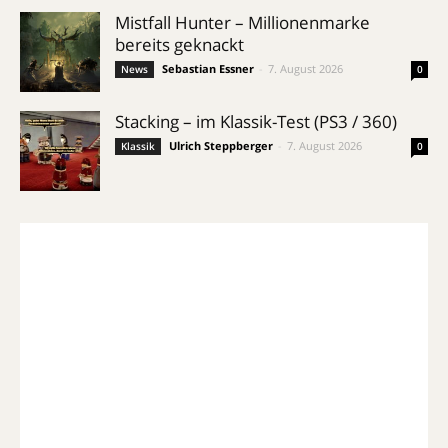
Mistfall Hunter – Millionenmarke
bereits geknackt
Sebastian Essner
-
7. August 2026
News
0
Stacking – im Klassik-Test (PS3 / 360)
Ulrich Steppberger
-
7. August 2026
Klassik
0