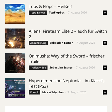
Tops & Flops – Heißer!
TopFlopBot
-
7. August 2026
Tops & Flops
0
Aliens: Fireteam Elite 2 – auch für Switch
2
Sebastian Essner
-
7. August 2026
Ankündigung
0
Onimusha: Way of the Sword – frischer
Trailer
Sebastian Essner
-
7. August 2026
Trailer/Video
0
Hyperdimension Neptunia – im Klassik-
Test (PS3)
Max Wildgruber
-
7. August 2026
Klassik
0