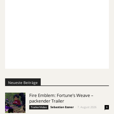
Neueste Beiträge
Fire Emblem: Fortune’s Weave –
packender Trailer
Sebastian Essner
-
7. August 2026
Trailer/Video
0