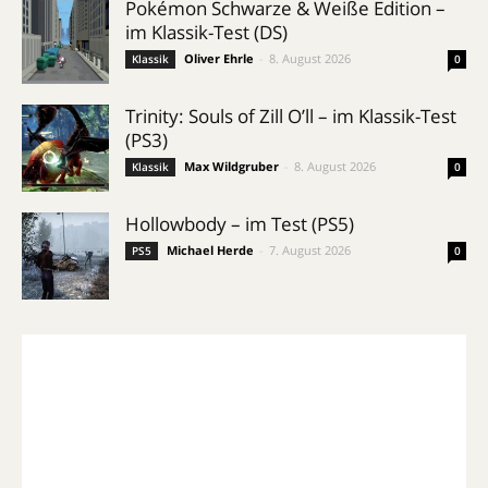
Pokémon Schwarze & Weiße Edition –
im Klassik-Test (DS)
Oliver Ehrle
-
8. August 2026
Klassik
0
Trinity: Souls of Zill O’ll – im Klassik-Test
(PS3)
Max Wildgruber
-
8. August 2026
Klassik
0
Hollowbody – im Test (PS5)
Michael Herde
-
7. August 2026
PS5
0