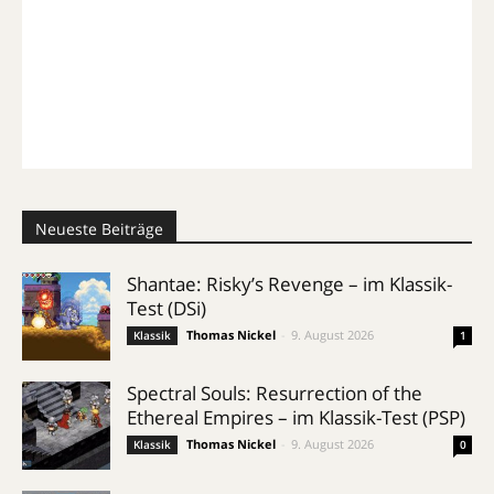
Neueste Beiträge
Shantae: Risky’s Revenge – im Klassik-
Test (DSi)
Thomas Nickel
-
9. August 2026
Klassik
1
Spectral Souls: Resurrection of the
Ethereal Empires – im Klassik-Test (PSP)
Thomas Nickel
-
9. August 2026
Klassik
0