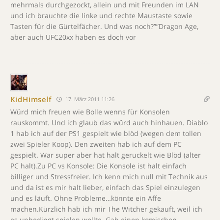
mehrmals durchgezockt, allein und mit Freunden im LAN
und ich brauchte die linke und rechte Maustaste sowie
Tasten für die Gürtelfächer. Und was noch?””Dragon Age,
aber auch UFC20xx haben es doch vor
KidHimself
17. März 2011 11:26
Würd mich freuen wie Bolle wenns für Konsolen
rauskommt. Und ich glaub das würd auch hinhauen. Diablo
1 hab ich auf der PS1 gespielt wie blöd (wegen dem tollen
zwei Spieler Koop). Den zweiten hab ich auf dem PC
gespielt. War super aber hat halt geruckelt wie Blöd (alter
PC halt).Zu PC vs Konsole: Die Konsole ist halt einfach
billiger und Stressfreier. Ich kenn mich null mit Technik aus
und da ist es mir halt lieber, einfach das Spiel einzulegen
und es läuft. Ohne Probleme…könnte ein Affe
machen.Kürzlich hab ich mir The Witcher gekauft, weil ich
es unbedingt spielen wollte. Gab einen komischen