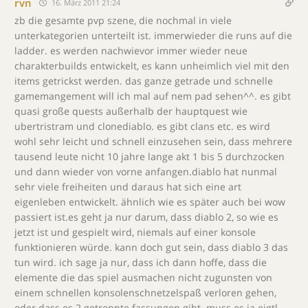
rvn
16. März 2011 21:24
zb die gesamte pvp szene, die nochmal in viele
unterkategorien unterteilt ist. immerwieder die runs auf die
ladder. es werden nachwievor immer wieder neue
charakterbuilds entwickelt, es kann unheimlich viel mit den
items getrickst werden. das ganze getrade und schnelle
gamemangement will ich mal auf nem pad sehen^^. es gibt
quasi große quests außerhalb der hauptquest wie
ubertristram und clonediablo. es gibt clans etc. es wird
wohl sehr leicht und schnell einzusehen sein, dass mehrere
tausend leute nicht 10 jahre lange akt 1 bis 5 durchzocken
und dann wieder von vorne anfangen.diablo hat nunmal
sehr viele freiheiten und daraus hat sich eine art
eigenleben entwickelt. ähnlich wie es später auch bei wow
passiert ist.es geht ja nur darum, dass diablo 2, so wie es
jetzt ist und gespielt wird, niemals auf einer konsole
funktionieren würde. kann doch gut sein, dass diablo 3 das
tun wird. ich sage ja nur, dass ich dann hoffe, dass die
elemente die das spiel ausmachen nicht zugunsten von
einem schnellen konsolenschnetzelspaß verloren gehen,
oder dass es 2 getrennte fassungen gibt. muss es ja eigtl