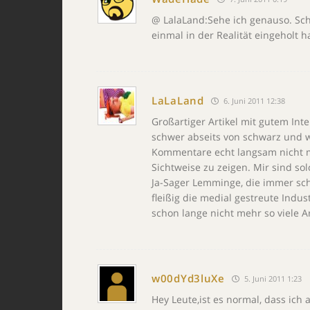
@ LalaLand:Sehe ich genauso. Sche
einmal in der Realität eingeholt 
LaLaLand
6. Juni 2011 12:38
Großartiger Artikel mit gutem Inte
schwer abseits von schwarz und w
Kommentare echt langsam nicht me
Sichtweise zu zeigen. Mir sind so
Ja-Sager Lemminge, die immer sc
fleißig die medial gestreute Ind
schon lange nicht mehr so viele A
w00dYd3luXe
5. Juni 2011 1:23
Hey Leute,ist es normal, dass ich