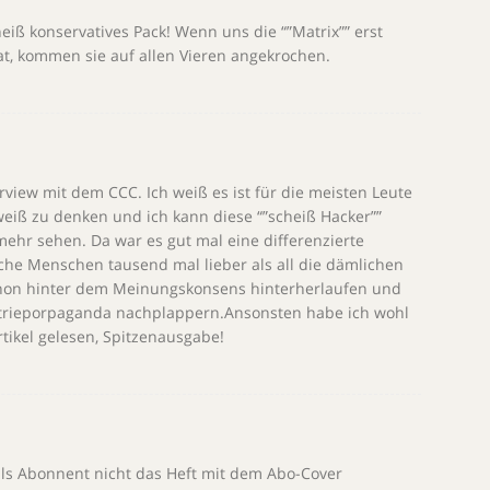
iß konservatives Pack! Wenn uns die “”Matrix”” erst
hat, kommen sie auf allen Vieren angekrochen.
rview mit dem CCC. Ich weiß es ist für die meisten Leute
eiß zu denken und ich kann diese “”scheiß Hacker””
hr sehen. Da war es gut mal eine differenzierte
lche Menschen tausend mal lieber als all die dämlichen
hon hinter dem Meinungskonsens hinterherlaufen und
ustrieporpaganda nachplappern.Ansonsten habe ich wohl
rtikel gelesen, Spitzenausgabe!
 als Abonnent nicht das Heft mit dem Abo-Cover