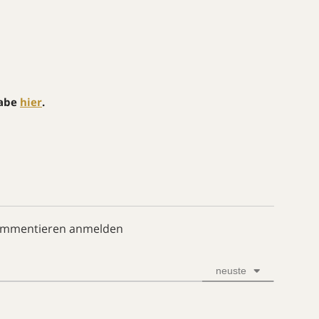
gabe
hier
.
ommentieren anmelden
neuste