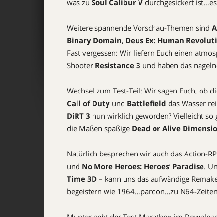
was zu
Soul Calibur V
durchgesickert ist…es 
Weitere spannende Vorschau-Themen sind
A
Binary Domain
,
Deus Ex: Human Revolut
Fast vergessen: Wir liefern Euch einen atmo
Shooter
Resistance 3
und haben das nagel
Wechsel zum Test-Teil: Wir sagen Euch, ob 
Call of Duty
und
Battlefield
das Wasser rei
DiRT 3
nun wirklich geworden? Vielleicht so 
die Maßen spaßige
Dead or Alive Dimensi
Natürlich besprechen wir auch das Action-R
und
No More Heroes: Heroes’ Paradise
. U
Time 3D
– kann uns das aufwändige Remake 
begeistern wie 1964…pardon…zu N64-Zeiten
Munter geht der Test-Marathon im Download-