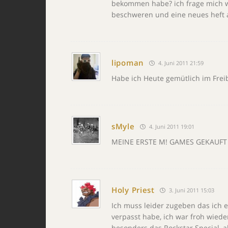
bekommen habe? ich frage mich wi
beschweren und eine neues heft a
lipoman
4. Juni 2011 21:59
Habe ich Heute gemütlich im Freib
sMyle
4. Juni 2011 19:01
MEINE ERSTE M! GAMES GEKAUFT
Holy Priest
3. Juni 2011 15:03
Ich muss leider zugeben das ich 
verpasst habe, ich war froh wieder
besonders das Rockstar Special, a