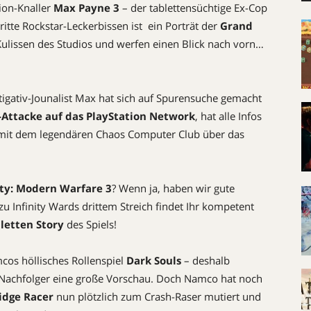
ion-Knaller
Max Payne 3
– der tablettensüchtige Ex-Cop
dritte Rockstar-Leckerbissen ist ein Porträt der
Grand
 Kulissen des Studios und werfen einen Blick nach vorn…
igativ-Jounalist Max hat sich auf Spurensuche gemacht
-Attacke auf das PlayStation Network
, hat alle Infos
 mit dem legendären Chaos Computer Club über das
uty: Modern Warfare 3
? Wenn ja, haben wir gute
 zu Infinity Wards drittem Streich findet Ihr kompetent
etten Story
des Spiels!
cos höllisches Rollenspiel
Dark Souls
– deshalb
Nachfolger eine große Vorschau. Doch Namco hat noch
idge Racer
nun plötzlich zum Crash-Raser mutiert und