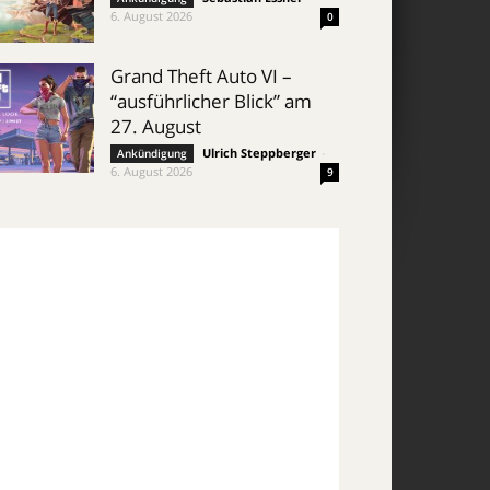
6. August 2026
0
Grand Theft Auto VI –
“ausführlicher Blick” am
27. August
Ulrich Steppberger
-
Ankündigung
6. August 2026
9