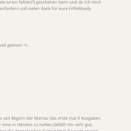
e so ein fehler(?) geschehen kann und ob ich mich
nfordern soll.vielen dank für eure hilfeWoody
ad gelesen =) .
es seit Beginn der Maniac das erste mal 6 Ausgaben
 eine in Händen zu halten.Gefällt mir sehr gut,
ber die doppelseitige Karte hättet ihr euch sparen