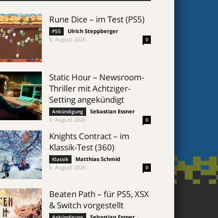
Rune Dice – im Test (PS5)
Ulrich Steppberger
-
PS5
6. August 2026
0
Static Hour – Newsroom-
Thriller mit Achtziger-
Setting angekündigt
Sebastian Essner
-
Ankündigung
6. August 2026
0
Knights Contract – im
Klassik-Test (360)
Matthias Schmid
-
Klassik
6. August 2026
0
Beaten Path – für PS5, XSX
& Switch vorgestellt
Sebastian Essner
-
Ankündigung