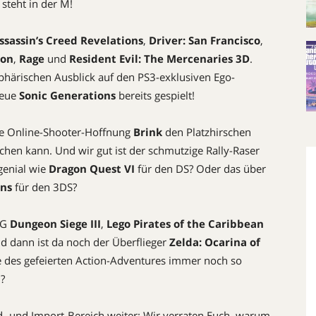
steht in der M!
ssassin’s Creed Revelations
,
Driver: San Francisco
,
ion
,
Rage
und
Resident Evil: The Mercenaries 3D
.
sphärischen Ausblick auf den PS3-exklusiven Ego-
neue
Sonic Generations
bereits gespielt!
die Online-Shooter-Hoffnung
Brink
den Platzhirschen
chen kann. Und wir gut ist der schmutzige Rally-Raser
genial wie
Dragon Quest VI
für den DS? Oder das über
ons
für den 3DS?
PG
Dungeon Siege III
,
Lego Pirates of the Caribbean
nd dann ist da noch der Überflieger
Zelda: Ocarina of
des gefeierten Action-Adventures immer noch so
?
 und Import-Bereich weiter: Wir verraten Euch, warum