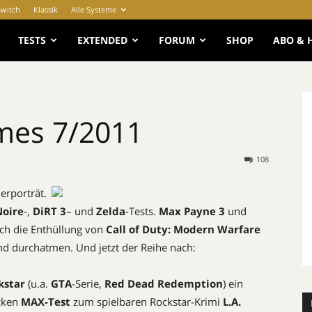
Switch
Klassik
Alle Systeme
e
TESTS
EXTENDED
FORUM
SHOP
ABO & 
mes 7/2011
108
erporträt.
Noire
-,
DiRT 3
– und
Zelda
-Tests.
Max Payne 3
und
ch die Enthüllung von
Call of Duty: Modern Warfare
d durchatmen. Und jetzt der Reihe nach:
kstar
(u.a.
GTA
-Serie,
Red Dead Redemption
) ein
icken
MAX-Test
zum spielbaren Rockstar-Krimi
L.A.