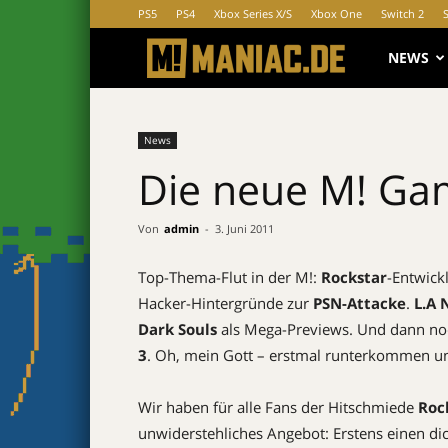
PS5
PS4
Xbox Series X/S
Xbox One
Switch 2
MANIAC.d
NEWS
News
Die neue M! Ga
Von
admin
-
3. Juni 2011
Top-Thema-Flut in der M!:
Rockstar
-Entwickl
Hacker-Hintergründe zur
PSN-Attacke
.
L.A 
Dark Souls
als Mega-Previews. Und dann no
3
. Oh, mein Gott – erstmal runterkommen un
Wir haben für alle Fans der Hitschmiede
Roc
unwiderstehliches Angebot: Erstens einen d