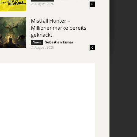
7. August 2026
0
Mistfall Hunter –
Millionenmarke bereits
geknackt
Sebastian Essner
-
News
7. August 2026
0