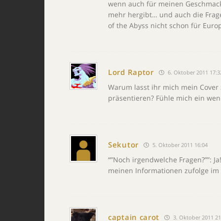
wenn auch für meinen Geschmack 
mehr hergibt… und auch die Frage 
of the Abyss nicht schon für Eur
Lord Raptor
6. Oktober 2011 17:3
Warum lasst ihr mich mein Cover 
präsentieren? Fühle mich ein wen
Sekutor
5. Oktober 2011 16:04
“”Noch irgendwelche Fragen?””: J
meinen Informationen zufolge im
captain carot
3. Oktober 2011 21