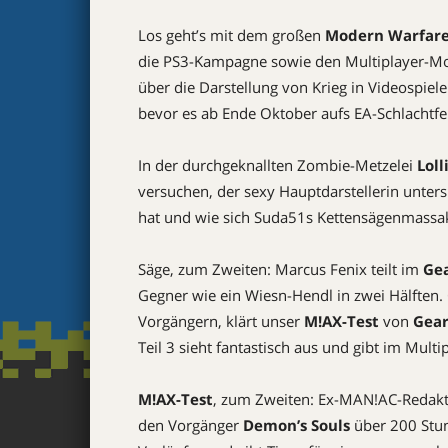
Los geht’s mit dem großen
Modern Warfare
die PS3-Kampagne sowie den Multiplayer-Mo
über die Darstellung von Krieg in Videospielen
bevor es ab Ende Oktober aufs EA-Schlachtfe
In der durchgeknallten Zombie-Metzelei
Lol
versuchen, der sexy Hauptdarstellerin unter
hat und wie sich Suda51s Kettensägenmassaker
Säge, zum Zweiten: Marcus Fenix teilt im
Gea
Gegner wie ein Wiesn-Hendl in zwei Hälften.
Vorgängern, klärt unser
M!AX-Test
von
Gear
Teil 3 sieht fantastisch aus und gibt im Mult
M!AX-Test
, zum Zweiten: Ex-MAN!AC-Redakt
den Vorgänger
Demon’s Souls
über 200 Stun