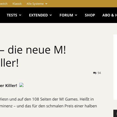
Switch
Klassik
Alle Systeme
e
TESTS
EXTENDED
FORUM
SHOP
ABO & 
– die neue M!
ler!
94
r Killer!
Wiesn und auf den 108 Seiten der M! Games. Heißt in
ominenz – und das für den schmalen Preis einer halben