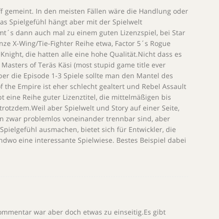
iff gemeint. In den meisten Fällen wäre die Handlung oder
s Spielgefühl hängt aber mit der Spielwelt
´s dann auch mal zu einem guten Lizenzspiel, bei Star
anze X-Wing/Tie-Fighter Reihe etwa, Factor 5´s Rogue
Knight, die hatten alle eine hohe Qualität.Nicht dass es
Masters of Teräs Käsi (most stupid game title ever
ber die Episode 1-3 Spiele sollte man den Mantel des
 the Empire ist eher schlecht gealtert und Rebel Assault
bt eine Reihe guter Lizenztitel, die mittelmäßigen bis
rotzdem.Weil aber Spielwelt und Story auf einer Seite,
n zwar problemlos voneinander trennbar sind, aber
ielgefühl ausmachen, bietet sich für Entwickler, die
dwo eine interessante Spielwiese. Bestes Beispiel dabei
mmentar war aber doch etwas zu einseitig.Es gibt