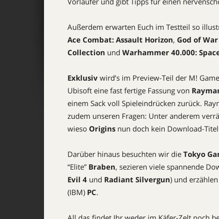
Vorläufer und gibt Tipps für einen nervensch
Außerdem erwarten Euch im Testteil so illu
Ace Combat: Assault Horizon
,
God of War 
Collection
und
Warhammer 40.000: Spac
Exklusiv
wird’s im Preview-Teil der M! Game
Ubisoft eine fast fertige Fassung von
Rayman
einem Sack voll Spieleindrücken zurück. R
zudem unseren Fragen: Unter anderem verrä
wieso
Origins
nun doch kein Download-Titel
Darüber hinaus besuchten wir die
Tokyo G
“Elite”
Braben
, sezieren viele spannende Do
Evil 4
und
Radiant Silvergun
) und erzähle
(IBM)
PC
.
All das findet Ihr weder im Käfer-Zelt noch 