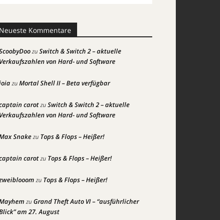
Neueste Kommentare
ScoobyDoo
Switch & Switch 2 – aktuelle
zu
Verkaufszahlen von Hard- und Software
joia
Mortal Shell II – Beta verfügbar
zu
captain carot
Switch & Switch 2 – aktuelle
zu
Verkaufszahlen von Hard- und Software
Max Snake
Tops & Flops – Heißer!
zu
captain carot
Tops & Flops – Heißer!
zu
zweiblooom
Tops & Flops – Heißer!
zu
Mayhem
Grand Theft Auto VI – “ausführlicher
zu
Blick” am 27. August