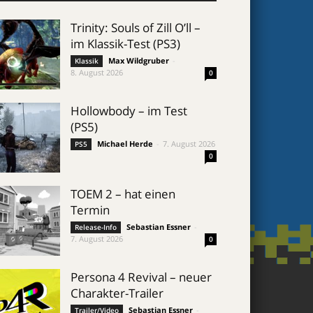
Trinity: Souls of Zill O’ll –
im Klassik-Test (PS3)
Max Wildgruber
-
Klassik
8. August 2026
0
Hollowbody – im Test
(PS5)
Michael Herde
-
7. August 2026
PS5
0
TOEM 2 – hat einen
Termin
Sebastian Essner
-
Release-Info
7. August 2026
0
Persona 4 Revival – neuer
Charakter-Trailer
Sebastian Essner
-
Trailer/Video