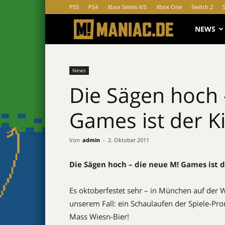
PS5
PS4
Xbox Series X/S
Xbox One
Switch 2
MANIAC.d
NEWS
News
Die Sägen hoch 
Games ist der Kil
Von
admin
-
2. Oktober 2011
Die Sägen hoch – die neue M! Games ist de
Es oktoberfestet sehr – in München auf der 
unserem Fall: ein Schaulaufen der Spiele-Pr
Mass Wiesn-Bier!