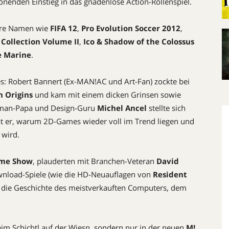
onenden Einstieg in das gnadenlose Action-Rollenspiel.
stre Namen wie
FIFA 12
,
Pro Evolution Soccer 2012
,
Collection Volume II
,
Ico & Shadow of the Colossus
e Marine
.
s: Robert Bannert (Ex-MAN!AC und Art-Fan) zockte bei
 Origins
und kam mit einem dicken Grinsen sowie
ayman-Papa und Design-Guru
Michel Ancel
stellte sich
t er, warum 2D-Games wieder voll im Trend liegen und
 wird.
ame Show
, plauderten mit Branchen-Veteran
David
wnload-Spiele (wie die HD-Neuauflagen von
Resident
n die Geschichte des meistverkauften Computers, dem
beim Schichtl auf der Wiesn, sondern nur in der neuen
M!