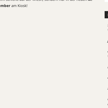
tember
am Kiosk!