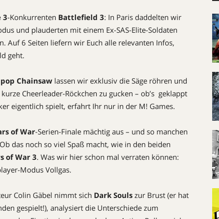
 3
-Konkurrenten
Battlefield 3
: In Paris daddelten wir
dus und plauderten mit einem Ex-SAS-Elite-Soldaten
. Auf 6 Seiten liefern wir Euch alle relevanten Infos,
ld geht.
lipop Chainsaw
lassen wir exklusiv die Säge röhren und
s kurze Cheerleader-Röckchen zu gucken – ob’s geklappt
 eigentlich spielt, erfahrt Ihr nur in der M! Games.
rs of War
-Serien-Finale mächtig aus – und so manchen
 Ob das noch so viel Spaß macht, wie in den beiden
s of War 3
. Was wir hier schon mal verraten können:
iplayer-Modus Vollgas.
eur Colin Gäbel nimmt sich
Dark Souls
zur Brust (er hat
den gespielt!), analysiert die Unterschiede zum