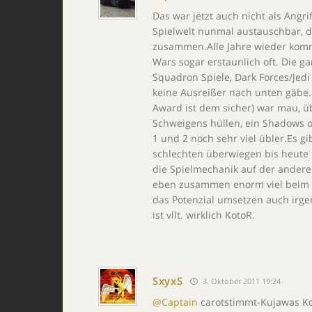
Das war jetzt auch nicht als Angr
Spielwelt nunmal austauschbar, da
zusammen.Alle Jahre wieder kommt
Wars sogar erstaunlich oft. Die g
Squadron Spiele, Dark Forces/Jedi 
keine Ausreißer nach unten gäbe. 
Award ist dem sicher) war mau, ü
Schweigens hüllen, ein Shadows of
1 und 2 noch sehr viel übler.Es gi
schlechten überwiegen bis heute t
die Spielmechanik auf der andere
eben zusammen enorm viel beim Sp
das Potenzial umsetzen auch irgen
ist vllt. wirklich KotoR.
SxyxS
3. Oktober 2011 19:24
@Captain
carotstimmt-Kujawas Ko