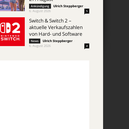
Ulrich Steppberger
-
Ankündigung
6. August 2026
5
Switch & Switch 2 –
aktuelle Verkaufszahlen
von Hard- und Software
Ulrich Steppberger
-
News
6. August 2026
4