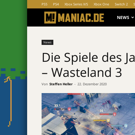
PS5
PS4
Xbox Series X/S
Xbox One
Switch 2
MANIAC.d
NEWS
News
Die Spiele des J
– Wasteland 3
Von
Steffen Heller
-
22. Dezember 2020