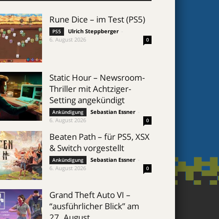
Rune Dice – im Test (PS5)
Ulrich Steppberger
-
PS5
6. August 2026
0
Static Hour – Newsroom-
Thriller mit Achtziger-
Setting angekündigt
Sebastian Essner
-
Ankündigung
6. August 2026
0
Beaten Path – für PS5, XSX
& Switch vorgestellt
Sebastian Essner
-
Ankündigung
6. August 2026
0
Grand Theft Auto VI –
“ausführlicher Blick” am
27. August