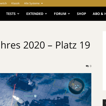
Switch
Klassik
Alle Systeme
e
TESTS
EXTENDED
FORUM
SHOP
ABO & 
ahres 2020 – Platz 19
0