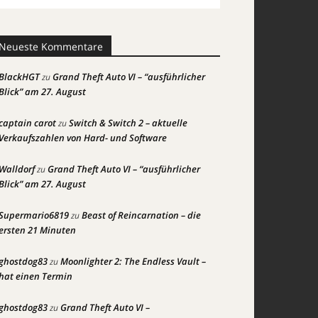
Neueste Kommentare
BlackHGT
Grand Theft Auto VI – “ausführlicher
zu
Blick” am 27. August
captain carot
Switch & Switch 2 – aktuelle
zu
Verkaufszahlen von Hard- und Software
Walldorf
Grand Theft Auto VI – “ausführlicher
zu
Blick” am 27. August
Supermario6819
Beast of Reincarnation – die
zu
ersten 21 Minuten
ghostdog83
Moonlighter 2: The Endless Vault –
zu
hat einen Termin
ghostdog83
Grand Theft Auto VI –
zu