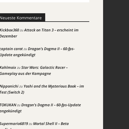
Neueste Kommentare
Kickbox360
Attack on Titan 3 – erscheint im
zu
Dezember
captain carot
Dragon’s Dogma II – 60-fps-
zu
Update angekündigt
Kahlmoix
Star Wars: Galactic Racer –
zu
Gameplay aus der Kampagne
Nipponichi
Yoshi and the Mysterious Book – im
zu
Test (Switch 2)
TOKUKAN
Dragon’s Dogma II – 60-fps-Update
zu
angekündigt
Supermario6819
Mortal Shell II – Beta
zu