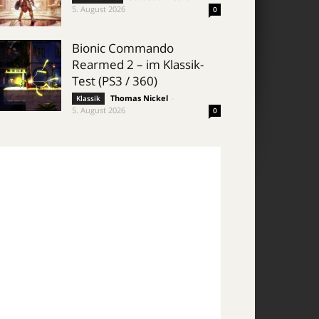
5. August 2026
0
Bionic Commando
Rearmed 2 – im Klassik-
Test (PS3 / 360)
Thomas Nickel
-
Klassik
5. August 2026
0