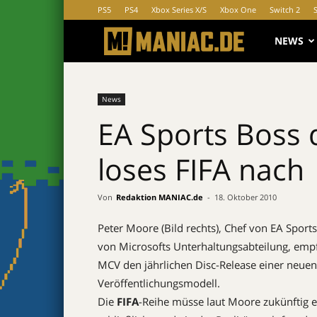
PS5
PS4
Xbox Series X/S
Xbox One
Switch 2
MANIAC.d
NEWS
News
EA Sports Boss 
loses FIFA nach
Von
Redaktion MANIAC.de
-
18. Oktober 2010
Peter Moore (Bild rechts), Chef von EA Sport
von Microsofts Unterhaltungsabteilung, empf
MCV den jährlichen Disc-Release einer neue
Veröffentlichungsmodell.
Die
FIFA
-Reihe müsse laut Moore zukünftig ei