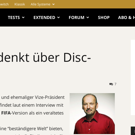
Switch
Klassik
Alle Systeme
e
TESTS
EXTENDED
FORUM
SHOP
ABO & 
denkt über Disc-
7
s und ehemaliger Vize-Präsident
indet laut einem Interview mit
n
FIFA
-Version als ein veraltetes
ne “beständigere Welt” bieten,