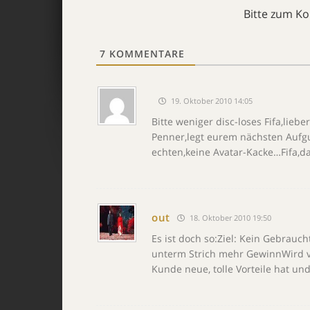
Bitte zum K
7
KOMMENTARE
19. Oktober 2010 14:05
Bitte weniger disc-loses Fifa,lieb
Penner,legt eurem nächsten Aufg
echten,keine Avatar-Kacke…Fifa,da
out
18. Oktober 2010 19:50
Es ist doch so:Ziel: Kein Gebrauch
unterm Strich mehr GewinnWird ve
Kunde neue, tolle Vorteile hat und