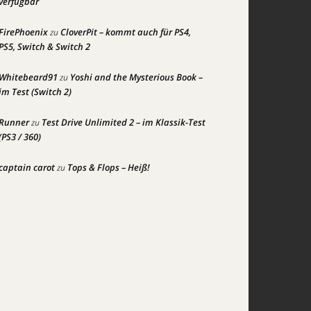
verfügbar
FirePhoenix
CloverPit – kommt auch für PS4,
zu
PS5, Switch & Switch 2
Whitebeard91
Yoshi and the Mysterious Book –
zu
im Test (Switch 2)
Runner
Test Drive Unlimited 2 – im Klassik-Test
zu
(PS3 / 360)
captain carot
Tops & Flops – Heiß!
zu