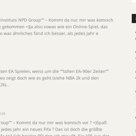
nstituts NPD Group”” – Kommt da nur mir was komisch
cht gekommen =)Ja also sowas wie ein Online-Spiel, das
so was ähnliches fänd ich besser, als jedes Jahr e
ten EA Spielen, weiss um die “”tollen EA-90er Zeiten””
wo zeigt doch wie es geht (siehe NBA 2k und den
 2k)…
4:26
roup”” – Kommt da nur mir was komisch vor ? =)Spaß
 jedes Jahr ein neues Fifa ? Das ist doch die größte
 teil (ich besitze 09) den ich mir vllt. für 10E aus der