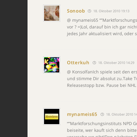
Sonoob
18. Oktober 2010 19:13
@ mynameis65 “”Marktforschungsi
vor ? =)Lol, darauf bin ich gar ni
jedes Jahr aktualisiert wird, oder 
Otterkuh
18. Oktober 2010 14:29
@ KonsolfanIch spiele seit den ers
und stimme Dir absolut zu.Take T
Releasestopp bzw. Pause bei NHL
mynameis65
18. Oktober 2010 1
“”Marktforschungsinstituts NPD G
beiseite, wer kauft sich denn bitte
verarsche wo gibt!Den nächsten Fifa