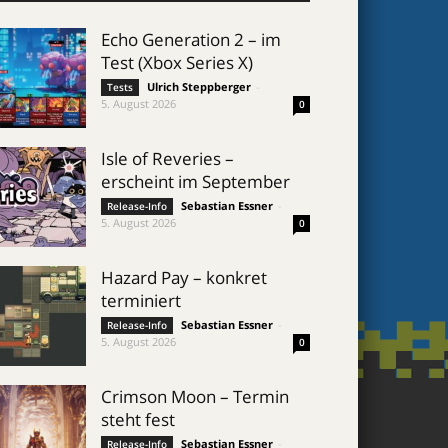
Echo Generation 2 – im
Test (Xbox Series X)
Ulrich Steppberger
-
Tests
5. August 2026
0
Isle of Reveries –
erscheint im September
Sebastian Essner
-
Release-Info
5. August 2026
0
Hazard Pay – konkret
terminiert
Sebastian Essner
-
Release-Info
5. August 2026
0
Crimson Moon – Termin
steht fest
Sebastian Essner
-
Release-Info