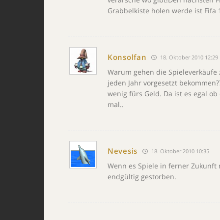
Grabbelkiste holen werde ist Fifa 
Konsolfan
18. Oktober 2010 12:29
Warum gehen die Spieleverkäufe zur
jeden Jahr vorgesetzt bekommen??S
wenig fürs Geld. Da ist es egal ob
mal..
Nevesis
18. Oktober 2010 10:35
Wenn es Spiele in ferner Zukunft 
endgültig gestorben.