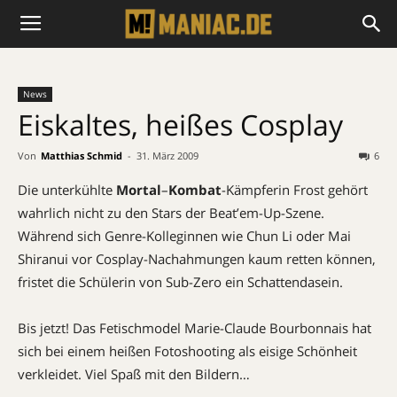
News
Eiskaltes, heißes Cosplay
Von
Matthias Schmid
-
31. März 2009
6
Die unterkühlte
Mortal
–
Kombat
-Kämpferin Frost gehört
wahrlich nicht zu den Stars der Beat’em-Up-Szene.
Während sich Genre-Kolleginnen wie Chun Li oder Mai
Shiranui vor Cosplay-Nachahmungen kaum retten können,
fristet die Schülerin von Sub-Zero ein Schattendasein.
Bis jetzt! Das Fetischmodel Marie-Claude Bourbonnais hat
sich bei einem heißen Fotoshooting als eisige Schönheit
verkleidet. Viel Spaß mit den Bildern…