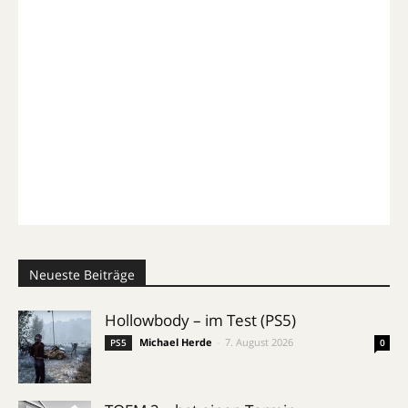
Neueste Beiträge
Hollowbody – im Test (PS5)
Michael Herde
-
7. August 2026
PS5
0