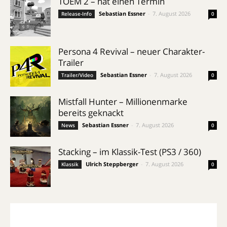
TOEM 2 – hat einen Termin
Sebastian Essner
-
7. August 2026
Release-Info
0
Persona 4 Revival – neuer Charakter-
Trailer
Sebastian Essner
-
7. August 2026
Trailer/Video
0
Mistfall Hunter – Millionenmarke
bereits geknackt
Sebastian Essner
-
7. August 2026
News
0
Stacking – im Klassik-Test (PS3 / 360)
Ulrich Steppberger
-
7. August 2026
Klassik
0