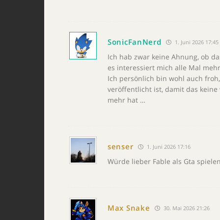
SonicFanNerd
1. Juni 2026 17:45
Ich hab zwar keine Ahnung, ob da
es interessiert mich alle Mal me
Ich persönlich bin wohl auch fro
veröffentlicht ist, damit das kei
mehr hat …
senser
1. Juni 2026 17:16
Würde lieber Fable als Gta spielen
Max Snake
30. Mai 2026 21:26