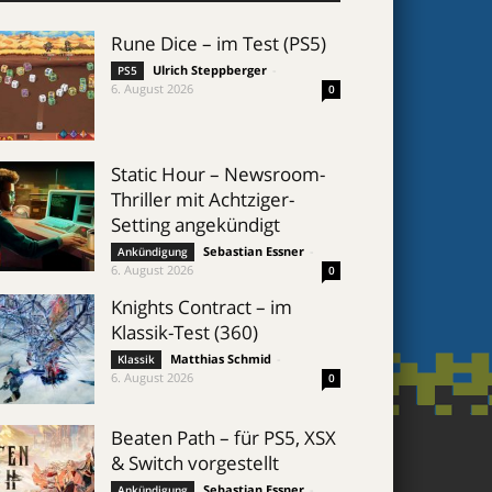
Rune Dice – im Test (PS5)
Ulrich Steppberger
-
PS5
6. August 2026
0
Static Hour – Newsroom-
Thriller mit Achtziger-
Setting angekündigt
Sebastian Essner
-
Ankündigung
6. August 2026
0
Knights Contract – im
Klassik-Test (360)
Matthias Schmid
-
Klassik
6. August 2026
0
Beaten Path – für PS5, XSX
& Switch vorgestellt
Sebastian Essner
-
Ankündigung