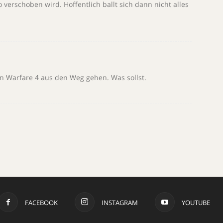
 verschoben wird. Hoffentlich ballt sich dann nicht alles
n Warfare 4 aus den Weg gehen. Was sollst.
FACEBOOK
INSTAGRAM
YOUTUBE