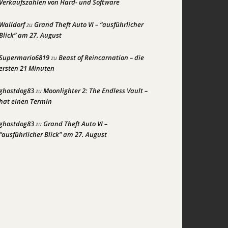
Verkaufszahlen von Hard- und Software
Walldorf
Grand Theft Auto VI – “ausführlicher
zu
Blick” am 27. August
Supermario6819
Beast of Reincarnation – die
zu
ersten 21 Minuten
ghostdog83
Moonlighter 2: The Endless Vault –
zu
hat einen Termin
ghostdog83
Grand Theft Auto VI –
zu
“ausführlicher Blick” am 27. August