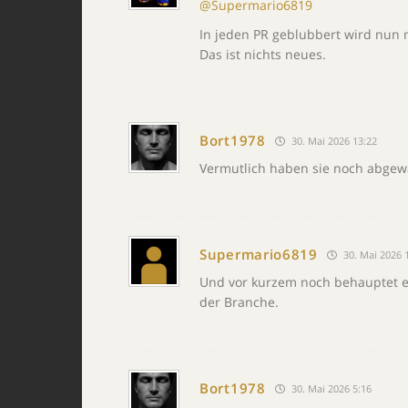
@Supermario6819
In jeden PR geblubbert wird nun 
Das ist nichts neues.
Bort1978
30. Mai 2026 13:22
Vermutlich haben sie noch abgewar
Supermario6819
30. Mai 2026 
Und vor kurzem noch behauptet es
der Branche.
Bort1978
30. Mai 2026 5:16