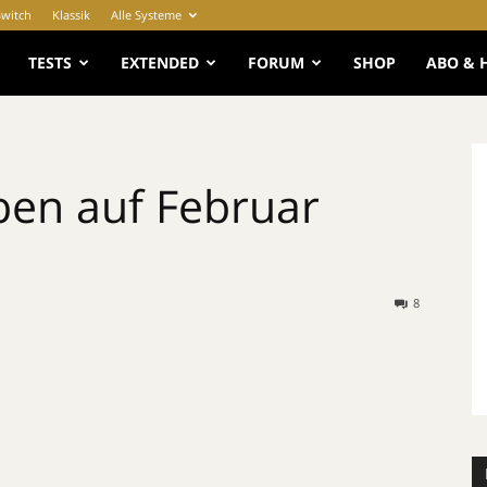
Switch
Klassik
Alle Systeme
e
TESTS
EXTENDED
FORUM
SHOP
ABO & 
ben auf Februar
8