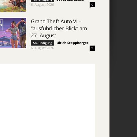
6. August 2026
0
Grand Theft Auto VI –
“ausführlicher Blick” am
27. August
Ulrich Steppberger
-
Ankündigung
6. August 2026
9