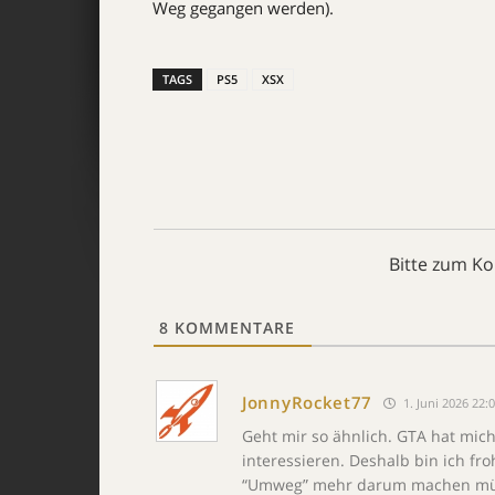
Weg gegangen werden).
TAGS
PS5
XSX
Bitte zum K
8
KOMMENTARE
JonnyRocket77
1. Juni 2026 22:
Geht mir so ähnlich. GTA hat mich
interessieren. Deshalb bin ich fr
“Umweg” mehr darum machen mü