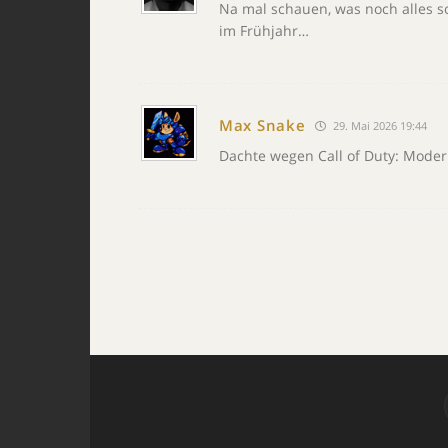
Na mal schauen, was noch alles so
im Frühjahr…
Max Snake
29. Mai 2026 19:44
Dachte wegen Call of Duty: Moder