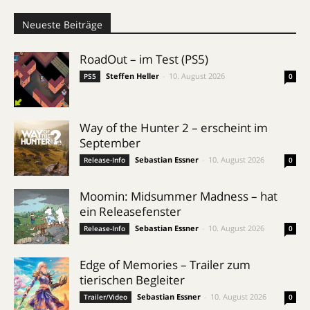
Neueste Beiträge
RoadOut – im Test (PS5)
Steffen Heller
-
10. August 2026
PS5
0
Way of the Hunter 2 – erscheint im
September
Sebastian Essner
-
10. August 2026
Release-Info
0
Moomin: Midsummer Madness – hat
ein Releasefenster
Sebastian Essner
-
10. August 2026
Release-Info
0
Edge of Memories – Trailer zum
tierischen Begleiter
Sebastian Essner
-
10. August 2026
Trailer/Video
0