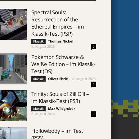
Spectral Souls:
Resurrection of the
Ethereal Empires – im
Klassik-Test (PSP)
Thomas Nickel
-
Klassik
9. August 2026
0
Pokémon Schwarze &
Weiße Edition – im Klassik-
Test (DS)
Oliver Ehrle
-
8. August 2026
Klassik
0
Trinity: Souls of Zill O’ll –
im Klassik-Test (PS3)
Max Wildgruber
-
Klassik
8. August 2026
0
Hollowbody – im Test
(PS5)