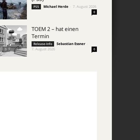
Michael Herde
-
7. August 2026
PS5
0
TOEM 2 – hat einen
Termin
Sebastian Essner
-
Release-Info
7. August 2026
0