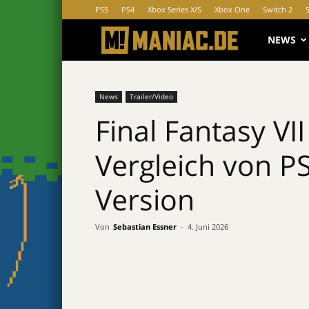
PS5
PS4
Xbox Series X/S
Xbox One
Switch 2
MANIAC.d
NEWS
News
Trailer/Video
Final Fantasy VII
Vergleich von PS
Version
Von
Sebastian Essner
-
4. Juni 2026