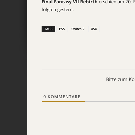
Final Fantasy VII Rebirth
erschien am 20. 
folgten gestern.
TAGS
PS5
Switch 2
XSX
Bitte zum K
0
KOMMENTARE