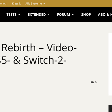
Switch
Klassik
Alle Systeme
e
TESTS
EXTENDED
FORUM
SHOP
ABO & 
 Rebirth – Video-
5- & Switch-2-
0