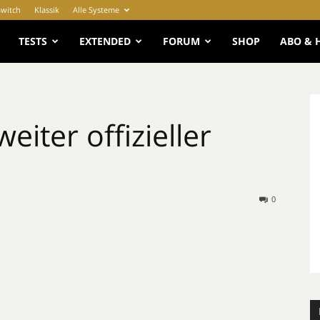
Switch
Klassik
Alle Systeme
e
TESTS
EXTENDED
FORUM
SHOP
ABO & 
eiter offizieller
0