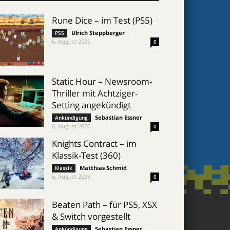
Rune Dice – im Test (PS5)
Ulrich Steppberger
-
PS5
6. August 2026
0
Static Hour – Newsroom-
Thriller mit Achtziger-
Setting angekündigt
Sebastian Essner
-
Ankündigung
6. August 2026
0
Knights Contract – im
Klassik-Test (360)
Matthias Schmid
-
Klassik
6. August 2026
0
Beaten Path – für PS5, XSX
& Switch vorgestellt
Sebastian Essner
-
Ankündigung