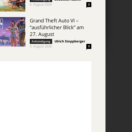
6. August 2026
0
Grand Theft Auto VI –
“ausführlicher Blick” am
27. August
Ulrich Steppberger
-
Ankündigung
6. August 2026
9