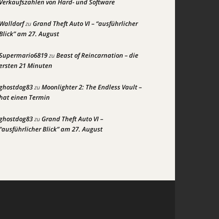
Verkaufszahlen von Hard- und Software
Walldorf
Grand Theft Auto VI – “ausführlicher
zu
Blick” am 27. August
Supermario6819
Beast of Reincarnation – die
zu
ersten 21 Minuten
ghostdog83
Moonlighter 2: The Endless Vault –
zu
hat einen Termin
ghostdog83
Grand Theft Auto VI –
zu
“ausführlicher Blick” am 27. August