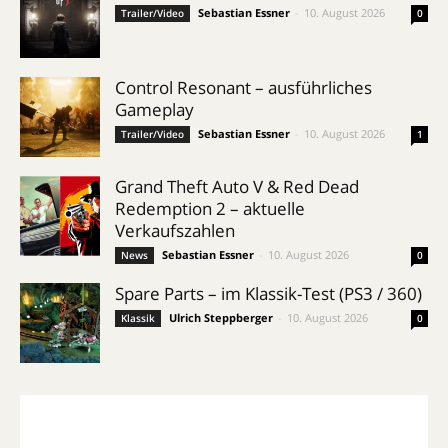
Sebastian Essner
-
10. August 2026
Trailer/Video
0
Control Resonant – ausführliches
Gameplay
Sebastian Essner
-
10. August 2026
Trailer/Video
1
Grand Theft Auto V & Red Dead
Redemption 2 – aktuelle
Verkaufszahlen
Sebastian Essner
-
10. August 2026
News
0
Spare Parts – im Klassik-Test (PS3 / 360)
Ulrich Steppberger
-
10. August 2026
Klassik
0