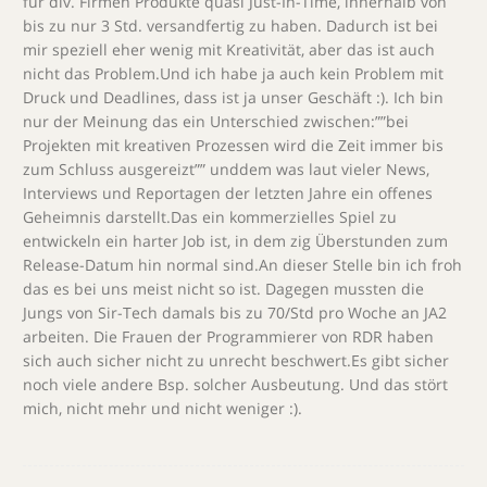
für div. Firmen Produkte quasi Just-In-Time, innerhalb von
bis zu nur 3 Std. versandfertig zu haben. Dadurch ist bei
mir speziell eher wenig mit Kreativität, aber das ist auch
nicht das Problem.Und ich habe ja auch kein Problem mit
Druck und Deadlines, dass ist ja unser Geschäft :). Ich bin
nur der Meinung das ein Unterschied zwischen:””bei
Projekten mit kreativen Prozessen wird die Zeit immer bis
zum Schluss ausgereizt”” unddem was laut vieler News,
Interviews und Reportagen der letzten Jahre ein offenes
Geheimnis darstellt.Das ein kommerzielles Spiel zu
entwickeln ein harter Job ist, in dem zig Überstunden zum
Release-Datum hin normal sind.An dieser Stelle bin ich froh
das es bei uns meist nicht so ist. Dagegen mussten die
Jungs von Sir-Tech damals bis zu 70/Std pro Woche an JA2
arbeiten. Die Frauen der Programmierer von RDR haben
sich auch sicher nicht zu unrecht beschwert.Es gibt sicher
noch viele andere Bsp. solcher Ausbeutung. Und das stört
mich, nicht mehr und nicht weniger :).