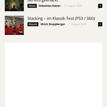
Sebastian Essner
-
7. August 2026
News
0
Stacking – im Klassik-Test (PS3 / 360)
Ulrich Steppberger
-
7. August 2026
Klassik
0