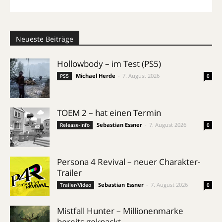
Neueste Beiträge
Hollowbody – im Test (PS5)
Michael Herde
-
7. August 2026
PS5
0
TOEM 2 – hat einen Termin
Sebastian Essner
-
7. August 2026
Release-Info
0
Persona 4 Revival – neuer Charakter-
Trailer
Sebastian Essner
-
7. August 2026
Trailer/Video
0
Mistfall Hunter – Millionenmarke
bereits geknackt