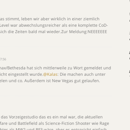
as stimmt, leben wir aber wirklich in einer ziemlich
evel war abwechslungsreicher als eine komplette CoD-
sich die Zeiten bald mal wieder.Zur Meldung:NEEEEEEE
7:56
max/Bethesda hat sich mittlerweile zu Wort gemeldet und
icht eingestellt wurde.
@Kalas
: Die machen auch unter
len und co. Außerdem ist New Vegas gut gelaufen.
 das Vorzeigestudio das es ein mal war, die aktuellen
are und Battlefield als Science-Fiction Shooter wie Rage
ter als MW2 und BF3 wäre, aber es entspricht einfach