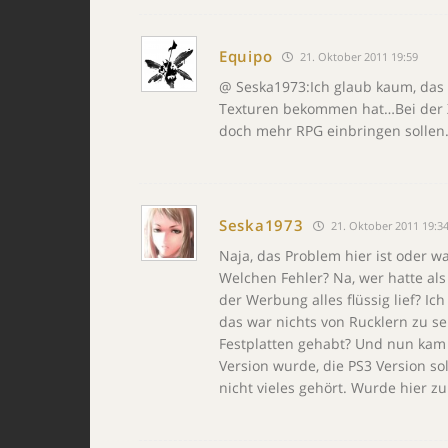
Equipo
21. Oktober 2011 19:59
@ Seska1973:Ich glaub kaum, da
Texturen bekommen hat…Bei der X
doch mehr RPG einbringen sollen. 
Seska1973
21. Oktober 2011 19:3
Naja, das Problem hier ist oder w
Welchen Fehler? Na, wer hatte als
der Werbung alles flüssig lief? I
das war nichts von Rucklern zu 
Festplatten gehabt? Und nun kam R
Version wurde, die PS3 Version so
nicht vieles gehört. Wurde hier zu 