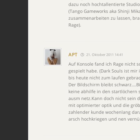
dazu noch hochtallentierte Studi
(Tango Gameworks aka Shinji Mika
zusammenarbeiten zu lassen, brau
Rage).
APT
21. Oktober 2011 14:41
Auf Konsole fand ich Rage nicht 
gespielt habe. (Dark Souls ist mi
bis heute nicht zum laufen gebracht
Der Bildschirm bleibt schwarz….
keine abhilfe in den startlöchern
ausm netz.Kann doch nicht sein da
mit optimierter optik und die gr
zahlender kunde wochenlang dara
arsch hochkriegen und nen vernün