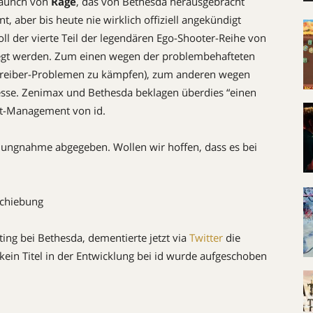
Launch von
Rage
, das von Bethesda herausgebracht
, aber bis heute nie wirklich offiziell angekündigt
soll der vierte Teil der legendären Ego-Shooter-Reihe von
elegt werden. Zum einen wegen der problembehafteten
 Treiber-Problemen zu kämpfen), zum anderen wegen
esse. Zenimax und Bethesda beklagen überdies “einen
t-Management von id.
ellungnahme abgegeben. Wollen wir hoffen, dass es bei
schiebung
ing bei Bethesda, dementierte jetzt via
Twitter
die
kein Titel in der Entwicklung bei id wurde aufgeschoben