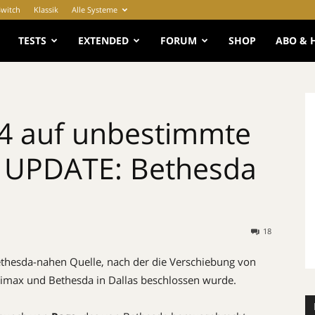
Switch
Klassik
Alle Systeme
e
TESTS
EXTENDED
FORUM
SHOP
ABO & 
4 auf unbestimmte
n UPDATE: Bethesda
18
ethesda-nahen Quelle, nach der die Verschiebung von
imax und Bethesda in Dallas beschlossen wurde.