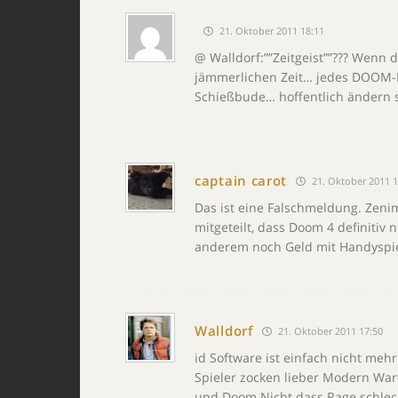
21. Oktober 2011 18:11
@ Walldorf:””Zeitgeist””??? Wenn d
jämmerlichen Zeit… jedes DOOM-L
Schießbude… hoffentlich ändern 
captain carot
21. Oktober 2011 1
Das ist eine Falschmeldung. Zeni
mitgeteilt, dass Doom 4 definitiv n
anderem noch Geld mit Handyspie
Walldorf
21. Oktober 2011 17:50
id Software ist einfach nicht mehr
Spieler zocken lieber Modern Warf
und Doom.Nicht dass Rage schlech