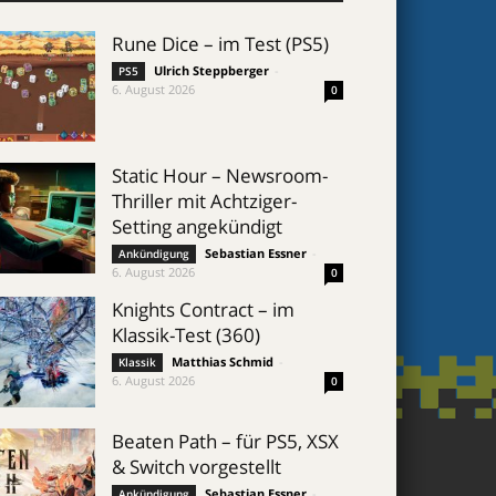
Rune Dice – im Test (PS5)
Ulrich Steppberger
-
PS5
6. August 2026
0
Static Hour – Newsroom-
Thriller mit Achtziger-
Setting angekündigt
Sebastian Essner
-
Ankündigung
6. August 2026
0
Knights Contract – im
Klassik-Test (360)
Matthias Schmid
-
Klassik
6. August 2026
0
Beaten Path – für PS5, XSX
& Switch vorgestellt
Sebastian Essner
-
Ankündigung