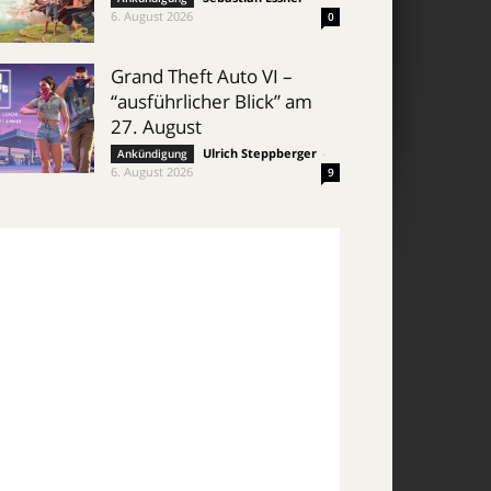
6. August 2026
0
Grand Theft Auto VI –
“ausführlicher Blick” am
27. August
Ulrich Steppberger
-
Ankündigung
6. August 2026
9