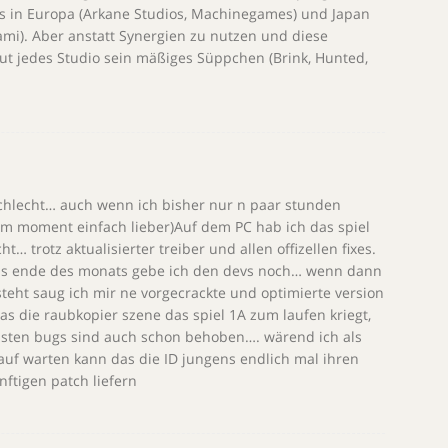
os in Europa (Arkane Studios, Machinegames) und Japan
mi). Aber anstatt Synergien zu nutzen und diese
t jedes Studio sein mäßiges Süppchen (Brink, Hunted,
schlecht… auch wenn ich bisher nur n paar stunden
r im moment einfach lieber)Auf dem PC hab ich das spiel
… trotz aktualisierter treiber und allen offizellen fixes.
Bis ende des monats gebe ich den devs noch… wenn dann
 steht saug ich mir ne vorgecrackte und optimierte version
s die raubkopier szene das spiel 1A zum laufen kriegt,
öbsten bugs sind auch schon behoben…. wärend ich als
uf warten kann das die ID jungens endlich mal ihren
ftigen patch liefern