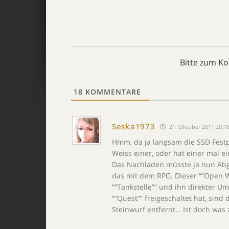
Bitte zum K
18
KOMMENTARE
Seska1973
21. Oktober 2011 20:1
Hmm, da ja langsam die SSD Festp
Weiss einer, oder hat einer mal e
Das Nachladen müsste ja nun Abge
das mit dem RPG. Dieser “”Open Wo
“”Tankstelle”” und ihn direkter U
“”Quest”” freigeschaltet hat, sin
Steinwurf entfernt… Ist doch was 