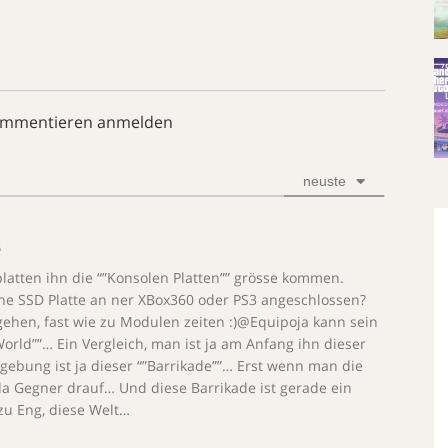
ommentieren anmelden
neuste
6
latten ihn die “”Konsolen Platten”” grösse kommen.
ine SSD Platte an ner XBox360 oder PS3 angeschlossen?
hen, fast wie zu Modulen zeiten :)@Equipoja kann sein
rld””… Ein Vergleich, man ist ja am Anfang ihn dieser
mgebung ist ja dieser “”Barrikade””… Erst wenn man die
d da Gegner drauf… Und diese Barrikade ist gerade ein
zu Eng, diese Welt…