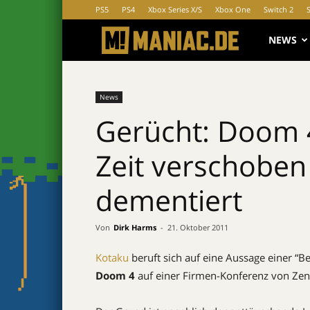
PS5
PS4
Xbox Series X/S
Xbox One
Switch 2
MANIAC.d
NEWS
News
Gerücht: Doom 
Zeit verschobe
dementiert
Von
Dirk Harms
-
21. Oktober 2011
Kotaku
beruft sich auf eine Aussage einer “B
Doom 4
auf einer Firmen-Konferenz von Zen