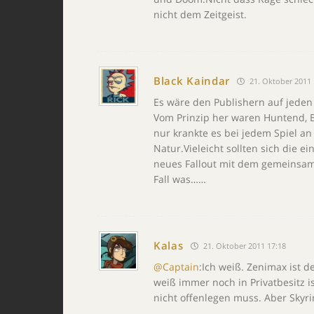
nicht dem Zeitgeist.
Black Kaindar
21. Oktober 2011 
Es wäre den Publishern auf jeden
Vom Prinzip her waren Huntend, B
nur krankte es bei jedem Spiel an
Natur.Vieleicht sollten sich die 
neues Fallout mit dem gemeinsam
Fall was……
Kalas
21. Oktober 2011 17:18
@Captain
:Ich weiß. Zenimax ist 
weiß immer noch in Privatbesitz is
nicht offenlegen muss. Aber Skyr