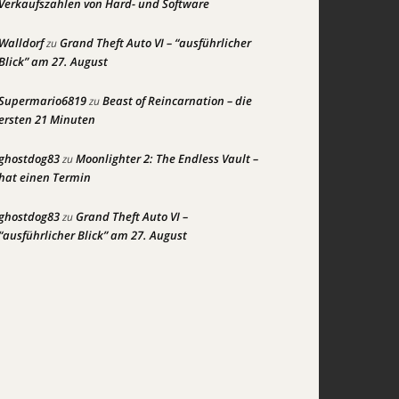
Verkaufszahlen von Hard- und Software
Walldorf
Grand Theft Auto VI – “ausführlicher
zu
Blick” am 27. August
Supermario6819
Beast of Reincarnation – die
zu
ersten 21 Minuten
ghostdog83
Moonlighter 2: The Endless Vault –
zu
hat einen Termin
ghostdog83
Grand Theft Auto VI –
zu
“ausführlicher Blick” am 27. August