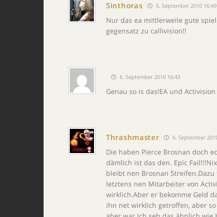
Sinthoras
6. September 2010 16:49
Nur das ea mittlerweile gute spie
gegensatz zu callivision!!
6. September 2010 16:43
Genau so is das!EA und Activision
Thrashmaster
6. September 201
Die haben Pierce Brosnan doch ec
dämlich ist das den. Epic Fail!!!
bleibt nen Brosnan Streifen.Dazu 
letztens nen Mitarbeiter von Activ
wirklich.Aber er bekomme Geld daf
ihn net wirklich getroffen, aber s
aber war.Ich seh das ähnlich wie 