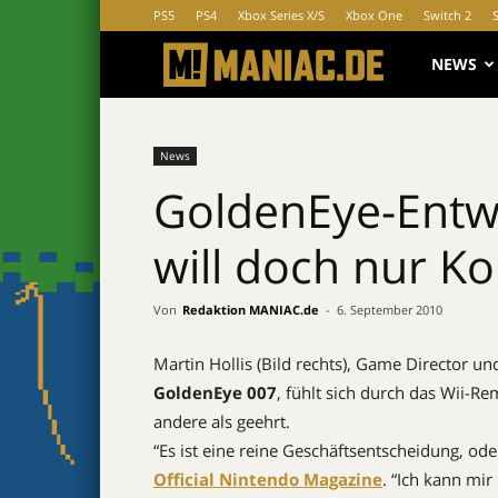
PS5
PS4
Xbox Series X/S
Xbox One
Switch 2
MANIAC.d
NEWS
News
GoldenEye-Entwic
will doch nur K
Von
Redaktion MANIAC.de
-
6. September 2010
Martin Hollis (Bild rechts), Game Director u
GoldenEye 007
, fühlt sich durch das Wii-R
andere als geehrt.
“Es ist eine reine Geschäftsentscheidung, oder
Official Nintendo Magazine
. “Ich kann mir