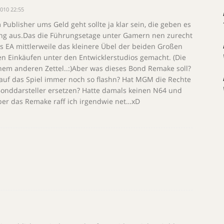
010 22:55
Publisher ums Geld geht sollte ja klar sein, die geben es
lung aus.Das die Führungsetage unter Gamern nen zurecht
s EA mittlerweile das kleinere Übel der beiden Großen
gen Einkäufen unter den Entwicklerstudios gemacht. (Die
f nem anderen Zettel..:)Aber was dieses Bond Remake soll?
ie auf das Spiel immer noch so flashn? Hat MGM die Rechte
 Bonddarsteller ersetzen? Hatte damals keinen N64 und
ber das Remake raff ich irgendwie net…xD