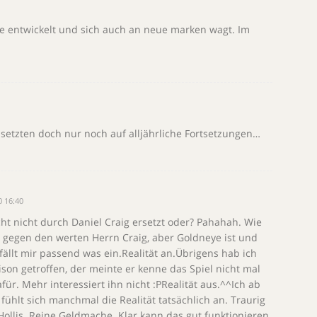
le entwickelt und sich auch an neue marken wagt. Im
 setzten doch nur noch auf alljährliche Fortsetzungen…
0 16:40
ht nicht durch Daniel Craig ersetzt oder? Pahahah. Wie
Nix gegen den werten Herrn Craig, aber Goldneye ist und
fällt mir passend was ein.Realität an.Übrigens hab ich
ison getroffen, der meinte er kenne das Spiel nicht mal
ür. Mehr interessiert ihn nicht :PRealität aus.^^Ich ab
o fühlt sich manchmal die Realität tatsächlich an. Traurig
Hollis. Reine Geldmache. Klar kann das gut funktionieren,