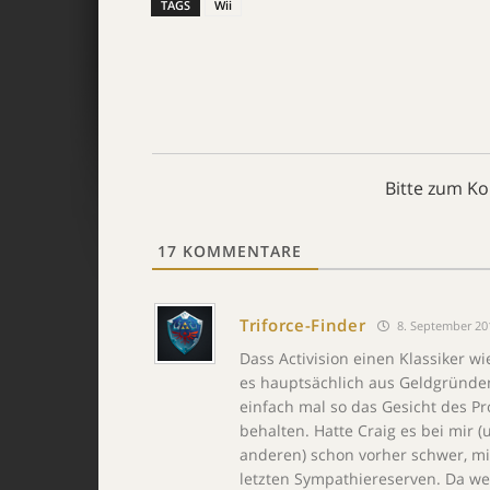
TAGS
Wii
Bitte zum K
17
KOMMENTARE
Triforce-Finder
8. September 20
Dass Activision einen Klassiker w
es hauptsächlich aus Geldgründen
einfach mal so das Gesicht des P
behalten. Hatte Craig es bei mir 
anderen) schon vorher schwer, mit
letzten Sympathiereserven. Da wer