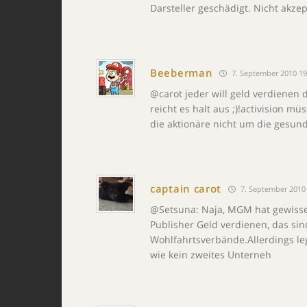
Darsteller geschädigt. Nicht akzep
Beeberman
7. September 2010 19
@carot jeder will geld verdienen
reicht es halt aus ;)!activision m
die aktionäre nicht um die gesund
captain carot
7. September 2010 
@Setsuna: Naja, MGM hat gewisse
Publisher Geld verdienen, das si
Wohlfahrtsverbände.Allerdings leg
wie kein zweites Unterneh