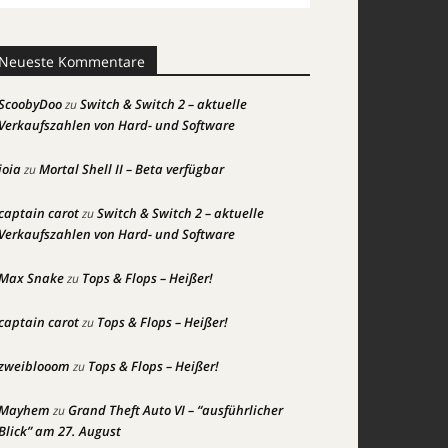
Neueste Kommentare
ScoobyDoo
Switch & Switch 2 – aktuelle
zu
Verkaufszahlen von Hard- und Software
joia
Mortal Shell II – Beta verfügbar
zu
captain carot
Switch & Switch 2 – aktuelle
zu
Verkaufszahlen von Hard- und Software
Max Snake
Tops & Flops – Heißer!
zu
captain carot
Tops & Flops – Heißer!
zu
zweiblooom
Tops & Flops – Heißer!
zu
Mayhem
Grand Theft Auto VI – “ausführlicher
zu
Blick” am 27. August