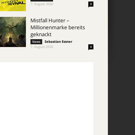
7. August 2026
0
Mistfall Hunter –
Millionenmarke bereits
geknackt
Sebastian Essner
-
News
7. August 2026
0