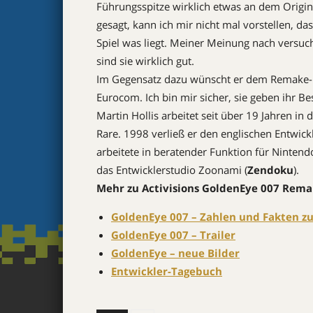
Führungsspitze wirklich etwas an dem Original
gesagt, kann ich mir nicht mal vorstellen, 
Spiel was liegt. Meiner Meinung nach versuc
sind sie wirklich gut.
Im Gegensatz dazu wünscht er dem Remake-En
Eurocom. Ich bin mir sicher, sie geben ihr Bes
Martin Hollis arbeitet seit über 19 Jahren in
Rare. 1998 verließ er den englischen Entwickl
arbeitete in beratender Funktion für Ninten
das Entwicklerstudio Zoonami (
Zendoku
).
Mehr zu Activisions GoldenEye 007 Rema
GoldenEye 007 – Zahlen und Fakten zu
GoldenEye 007 – Trailer
GoldenEye – neue Bilder
Entwickler-Tagebuch