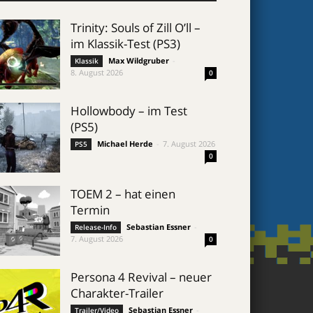
Trinity: Souls of Zill O’ll –
im Klassik-Test (PS3)
Max Wildgruber
-
Klassik
8. August 2026
0
Hollowbody – im Test
(PS5)
Michael Herde
-
7. August 2026
PS5
0
TOEM 2 – hat einen
Termin
Sebastian Essner
-
Release-Info
7. August 2026
0
Persona 4 Revival – neuer
Charakter-Trailer
Sebastian Essner
-
Trailer/Video