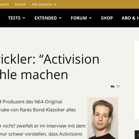
Switch
Klassik
Alle Systeme
e
TESTS
EXTENDED
FORUM
SHOP
ABO & 
kler: “Activision
ohle machen
17
nd Produzent des N64-Original
emake von Rares Bond-Klassiker alles
 nicht? zweifelt er im Interview mit dem
 nur schwer vorstellen, dass Activisions