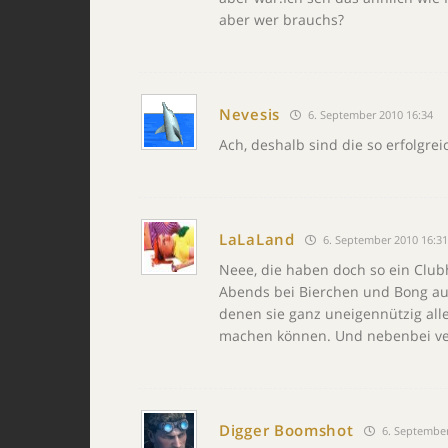
aber wer brauchs?
Nevesis
6. September 2010 16:34
Ach, deshalb sind die so erfolgrei
LaLaLand
6. September 2010 16:31
Neee, die haben doch so ein Club
Abends bei Bierchen und Bong auf
denen sie ganz uneigennützig alle
machen können. Und nebenbei ver
Digger Boomshot
6. September