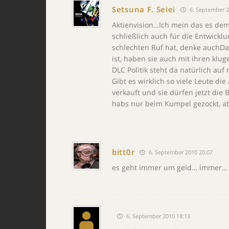
Setsuna F. Seiei
6. September 2
Aktienvision…Ich mein das es dem 
schließlich auch für die Entwick
schlechten Ruf hat, denke auchDa
ist, haben sie auch mit ihren klu
DLC Politik steht da natürlich au
Gibt es wirklich so viele Leute d
verkauft und sie dürfen jetzt die
habs nur beim Kumpel gezockt, a
bitt0r
6. September 2010 20:07
es geht immer um geld… immer…
6. September 2010 18:13