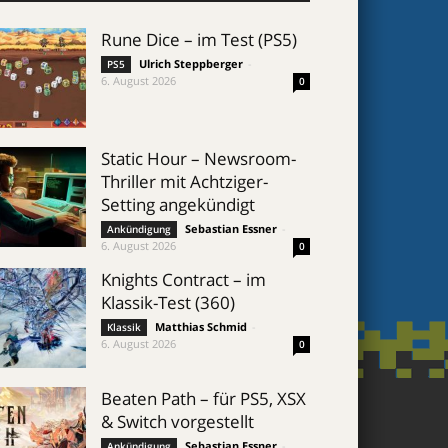
Rune Dice – im Test (PS5)
Ulrich Steppberger
-
PS5
6. August 2026
0
Static Hour – Newsroom-
Thriller mit Achtziger-
Setting angekündigt
Sebastian Essner
-
Ankündigung
6. August 2026
0
Knights Contract – im
Klassik-Test (360)
Matthias Schmid
-
Klassik
6. August 2026
0
Beaten Path – für PS5, XSX
& Switch vorgestellt
Sebastian Essner
-
Ankündigung