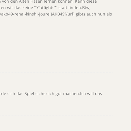
n von den Alten Hasen lernen können. Kann diese
n wir das keine “”Catfights”” statt finden.Btw,
akb49-renai-kinshi-jourei]AKB49[/url] gibts auch nun als
rde sich das Spiel sicherlich gut machen.Ich will das