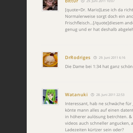
bitt0r
29. Juni 2011 10:07
[quote=Dr. Mario]Lese ich da richt
Normalerweise sorgt doch ein and
Frischfleisch…[/quote]diesem and
genug und er hat deshalb abgele
DrRodriges
29. Juni 2011 6:16
Die Dame bei 1:34 hat ganz schö
Watanuki
28. Juni 2011 22:53
Interessant, hab ne schwäche fü
könte mann alles auf einen daten
in höherer aulösung betrchten. & 
videos auch schneller angucken, 
Ladezeiten kürtzer sein oder?