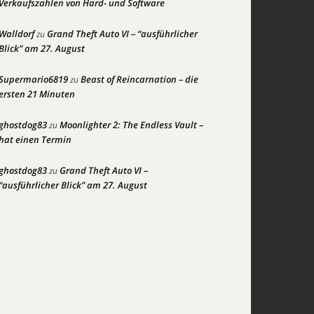
Verkaufszahlen von Hard- und Software
Walldorf
Grand Theft Auto VI – “ausführlicher
zu
Blick” am 27. August
Supermario6819
Beast of Reincarnation – die
zu
ersten 21 Minuten
ghostdog83
Moonlighter 2: The Endless Vault –
zu
hat einen Termin
ghostdog83
Grand Theft Auto VI –
zu
“ausführlicher Blick” am 27. August