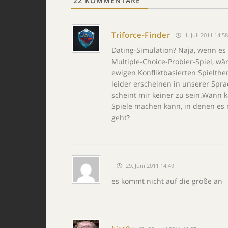
22
KOMMENTARE
Triforce-Finder
1. Juli 2011 14:58
Dating-Simulation? Naja, wenn es 
Multiple-Choice-Probier-Spiel, wä
ewigen Konfliktbasierten Spielth
leider erscheinen in unserer Sprac
scheint mir keiner zu sein.Wann 
Spiele machen kann, in denen es 
geht?
29. Juni 2011 14:49
es kommt nicht auf die größe an