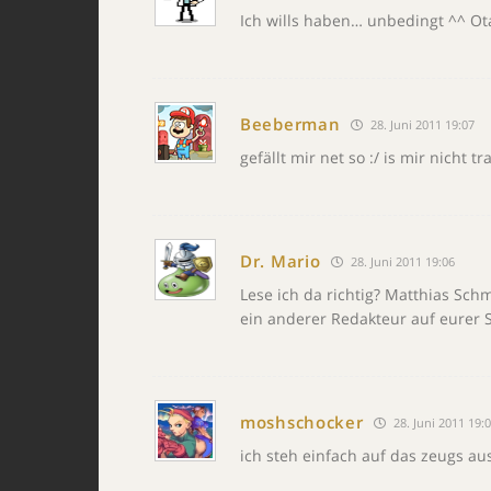
Ich wills haben… unbedingt ^^ Ota
Beeberman
28. Juni 2011 19:07
gefällt mir net so :/ is mir nicht 
Dr. Mario
28. Juni 2011 19:06
Lese ich da richtig? Matthias Sch
ein anderer Redakteur auf eurer 
moshschocker
28. Juni 2011 19:
ich steh einfach auf das zeugs au