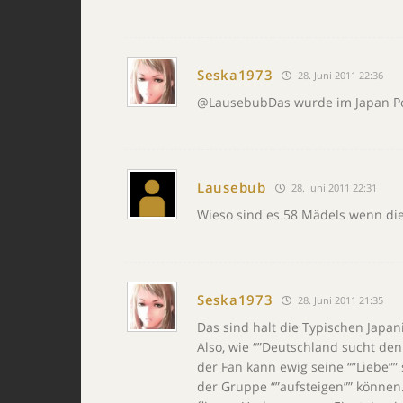
Seska1973
28. Juni 2011 22:36
@LausebubDas wurde im Japan Po
Lausebub
28. Juni 2011 22:31
Wieso sind es 58 Mädels wenn die
Seska1973
28. Juni 2011 21:35
Das sind halt die Typischen Japan
Also, wie “”Deutschland sucht de
der Fan kann ewig seine “”Liebe””
der Gruppe “”aufsteigen”” können.