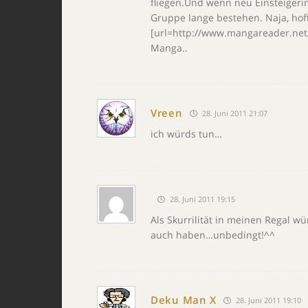
fliegen.Und wenn neu Einsteigeri
Gruppe lange bestehen. Naja, hoffe
[url=http://www.mangareader.net/
Manga..
Vreen
28. Juni 2011 21:07
ich würds tun…
28. Juni 2011 19:15
Als Skurrilität in meinen Regal wü
auch haben…unbedingt!^^
Deku Man X
28. Juni 2011 19:10