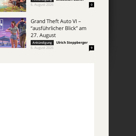
6. August 2026
0
Grand Theft Auto VI –
“ausführlicher Blick” am
27. August
Ulrich Steppberger
-
Ankündigung
6. August 2026
9