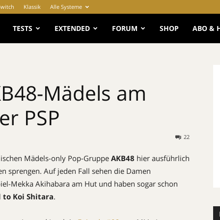
Switch
Klassik
Alle Systeme
e
TESTS
EXTENDED
FORUM
SHOP
ABO & 
AKB48-Mädels am
rer PSP
22
nischen Mädels-only Pop-Gruppe
AKB48
hier ausführlich
en sprengen. Auf jeden Fall sehen die Damen
piel-Mekka Akihabara am Hut und haben sogar schon
 to Koi Shitara
.