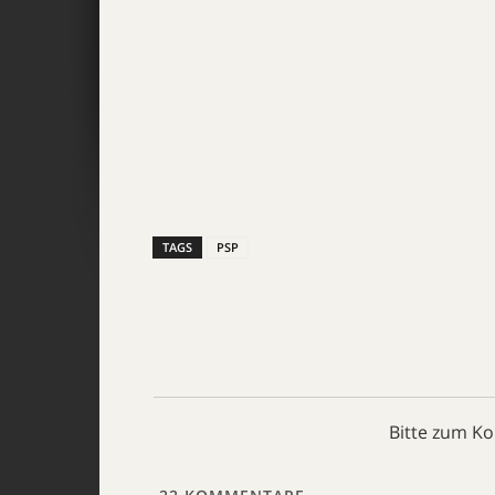
TAGS
PSP
Bitte zum K