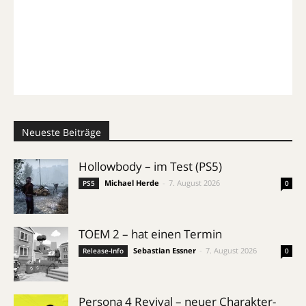
Neueste Beiträge
Hollowbody – im Test (PS5)
Michael Herde
-
7. August 2026
PS5
0
TOEM 2 – hat einen Termin
Sebastian Essner
-
7. August 2026
Release-Info
0
Persona 4 Revival – neuer Charakter-