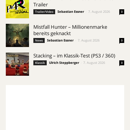
Trailer
Sebastian Essner
-
7. August 2026
Trailer/Video
0
Mistfall Hunter – Millionenmarke
bereits geknackt
Sebastian Essner
-
7. August 2026
News
0
Stacking – im Klassik-Test (PS3 / 360)
Ulrich Steppberger
-
7. August 2026
Klassik
0