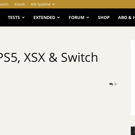
Switch
Klassik
Alle Systeme
e
TESTS
EXTENDED
FORUM
SHOP
ABO & 
 PS5, XSX & Switch
0