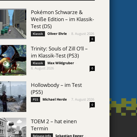
Pokémon Schwarze &
Weiße Edition – im Klassik-
Test (DS)
Oliver Ehrle
-
8. August 2026
Klassik
0
Trinity: Souls of Zill O’ll –
im Klassik-Test (PS3)
Max Wildgruber
-
Klassik
8. August 2026
0
Hollowbody – im Test
(PS5)
Michael Herde
-
7. August 2026
PS5
0
TOEM 2 – hat einen
Termin
Sebastian Essner
-
Release-Info