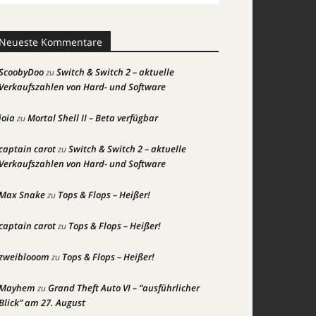
Neueste Kommentare
ScoobyDoo
Switch & Switch 2 – aktuelle
zu
Verkaufszahlen von Hard- und Software
joia
Mortal Shell II – Beta verfügbar
zu
captain carot
Switch & Switch 2 – aktuelle
zu
Verkaufszahlen von Hard- und Software
Max Snake
Tops & Flops – Heißer!
zu
captain carot
Tops & Flops – Heißer!
zu
zweiblooom
Tops & Flops – Heißer!
zu
Mayhem
Grand Theft Auto VI – “ausführlicher
zu
Blick” am 27. August