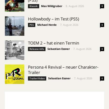
(PS3)
Max Wildgruber
-
8. August 2026
Klassik
0
Hollowbody – im Test (PS5)
Michael Herde
-
7. August 2026
PS5
0
TOEM 2 – hat einen Termin
Sebastian Essner
-
7. August 2026
Release-Info
0
Persona 4 Revival – neuer Charakter-
Trailer
Sebastian Essner
-
7. August 2026
Trailer/Video
0