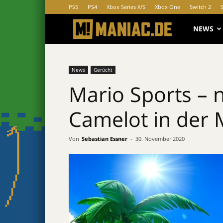
PS5
PS4
Xbox Series X/S
Xbox One
Switch 2
MANIAC.d
NEWS
News
Gerücht
Mario Sports – 
Camelot in der
Von
Sebastian Essner
-
30. November 2020