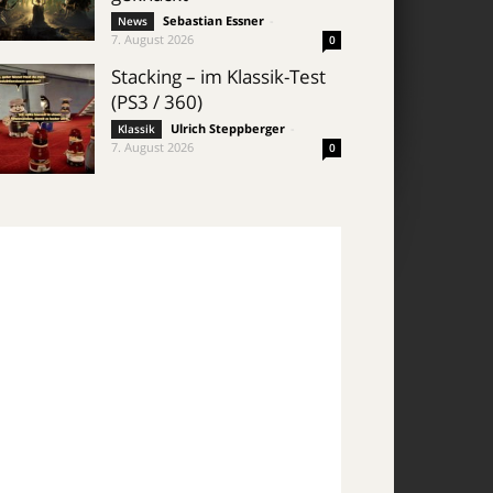
Sebastian Essner
-
News
7. August 2026
0
Stacking – im Klassik-Test
(PS3 / 360)
Ulrich Steppberger
-
Klassik
7. August 2026
0