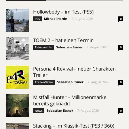
Hollowbody – im Test (PS5)
Michael Herde
-
7. August 2026
PS5
0
TOEM 2 – hat einen Termin
Sebastian Essner
-
7. August 2026
Release-Info
0
Persona 4 Revival – neuer Charakter-
Trailer
Sebastian Essner
-
7. August 2026
Trailer/Video
0
Mistfall Hunter – Millionenmarke
bereits geknackt
Sebastian Essner
-
7. August 2026
News
0
Stacking – im Klassik-Test (PS3 / 360)