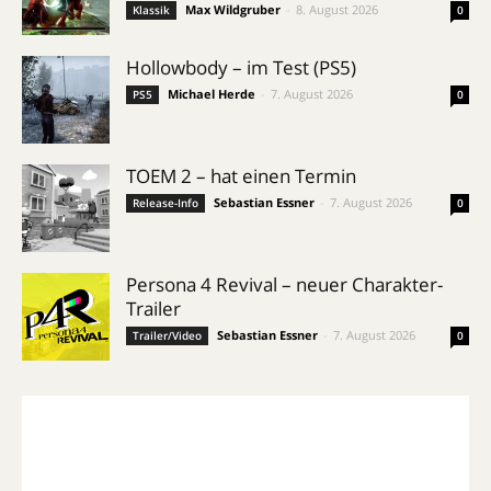
Max Wildgruber
-
8. August 2026
Klassik
0
Hollowbody – im Test (PS5)
Michael Herde
-
7. August 2026
PS5
0
TOEM 2 – hat einen Termin
Sebastian Essner
-
7. August 2026
Release-Info
0
Persona 4 Revival – neuer Charakter-
Trailer
Sebastian Essner
-
7. August 2026
Trailer/Video
0