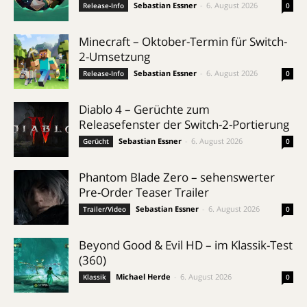
Sebastian Essner
-
6. August 2026
Release-Info
0
Minecraft – Oktober-Termin für Switch-
2-Umsetzung
Sebastian Essner
-
6. August 2026
Release-Info
0
Diablo 4 – Gerüchte zum
Releasefenster der Switch-2-Portierung
Sebastian Essner
-
6. August 2026
Gerücht
0
Phantom Blade Zero – sehenswerter
Pre-Order Teaser Trailer
Sebastian Essner
-
6. August 2026
Trailer/Video
0
Beyond Good & Evil HD – im Klassik-Test
(360)
Michael Herde
-
6. August 2026
Klassik
0