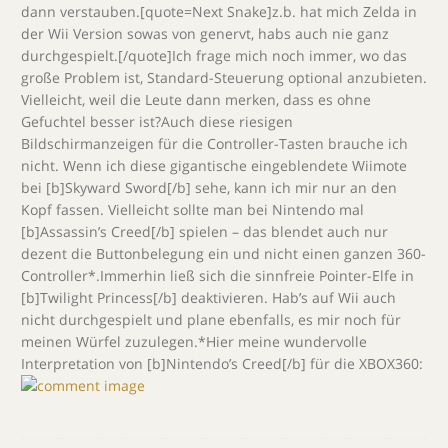
dann verstauben.[quote=Next Snake]z.b. hat mich Zelda in
der Wii Version sowas von genervt, habs auch nie ganz
durchgespielt.[/quote]Ich frage mich noch immer, wo das
große Problem ist, Standard-Steuerung optional anzubieten.
Vielleicht, weil die Leute dann merken, dass es ohne
Gefuchtel besser ist?Auch diese riesigen
Bildschirmanzeigen für die Controller-Tasten brauche ich
nicht. Wenn ich diese gigantische eingeblendete Wiimote
bei [b]Skyward Sword[/b] sehe, kann ich mir nur an den
Kopf fassen. Vielleicht sollte man bei Nintendo mal
[b]Assassin’s Creed[/b] spielen – das blendet auch nur
dezent die Buttonbelegung ein und nicht einen ganzen 360-
Controller*.Immerhin ließ sich die sinnfreie Pointer-Elfe in
[b]Twilight Princess[/b] deaktivieren. Hab’s auf Wii auch
nicht durchgespielt und plane ebenfalls, es mir noch für
meinen Würfel zuzulegen.*Hier meine wundervolle
Interpretation von [b]Nintendo’s Creed[/b] für die XBOX360: