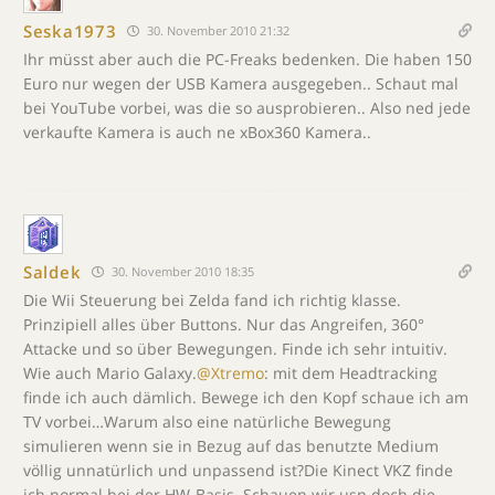
Seska1973
30. November 2010 21:32
Ihr müsst aber auch die PC-Freaks bedenken. Die haben 150
Euro nur wegen der USB Kamera ausgegeben.. Schaut mal
bei YouTube vorbei, was die so ausprobieren.. Also ned jede
verkaufte Kamera is auch ne xBox360 Kamera..
Saldek
30. November 2010 18:35
Die Wii Steuerung bei Zelda fand ich richtig klasse.
Prinzipiell alles über Buttons. Nur das Angreifen, 360°
Attacke und so über Bewegungen. Finde ich sehr intuitiv.
Wie auch Mario Galaxy.
@Xtremo
: mit dem Headtracking
finde ich auch dämlich. Bewege ich den Kopf schaue ich am
TV vorbei…Warum also eine natürliche Bewegung
simulieren wenn sie in Bezug auf das benutzte Medium
völlig unnatürlich und unpassend ist?Die Kinect VKZ finde
ich normal bei der HW-Basis. Schauen wir usn doch die