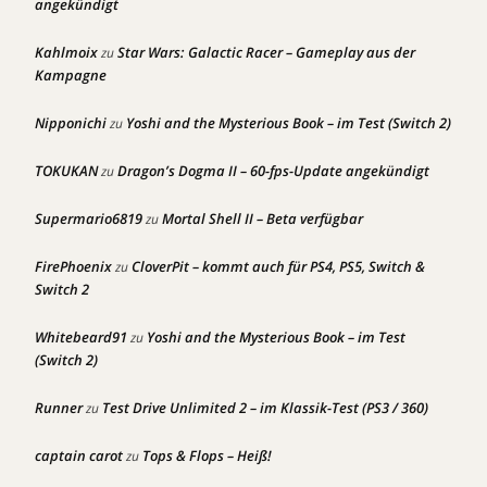
angekündigt
Kahlmoix
Star Wars: Galactic Racer – Gameplay aus der
zu
Kampagne
Nipponichi
Yoshi and the Mysterious Book – im Test (Switch 2)
zu
TOKUKAN
Dragon’s Dogma II – 60-fps-Update angekündigt
zu
Supermario6819
Mortal Shell II – Beta verfügbar
zu
FirePhoenix
CloverPit – kommt auch für PS4, PS5, Switch &
zu
Switch 2
Whitebeard91
Yoshi and the Mysterious Book – im Test
zu
(Switch 2)
Runner
Test Drive Unlimited 2 – im Klassik-Test (PS3 / 360)
zu
captain carot
Tops & Flops – Heiß!
zu