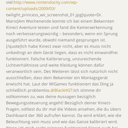
viel:
http://www.nintendocity.com/wp-
content/uploads/2009/03/
twilight_princess_wii_screenshot_01.jpg[quote=Dr.
Mario]Am Wochenende konnte ich bei einem Bekannten
Kinect Aventure testen und fand die Kameraerkennung
noch verbesserungswürdig – besonders, wenn ein Sprung
ausgeführt wurde, obwohl niemand gesprungen ist.
[/quote]Ich habe Kinect zwar nicht, aber es muss nicht
unbedingt an dem Gerät liegen, dass es nicht einwandfrei
funktioniert. Falsche Kalibrierung, unzureichende
Lichtverhältnisse und weite Kleidung können dafür
veranwortlich sein. Des Weiteren lässt sich natürlich nicht
ausschließen, dass dein Bekannter ein Montagsgerät
erwischt hat. Laut der M!Games funktioniert das Ding ja
schließlich problemlos.
@BlackHGT
:Ich stimme dir
vollkommen zu, was deine Aussagen bezüglich
Bewegungssteuerung angeht! Bezüglich deiner Kinect-
Fragen, solltest du dir mal die Videos ansehen, die du übers
Dashboard der 360 aufrufen kannst. Da wird erklärt, wie die
Beleuchtung sein muss und wie das Ganze kalibriert wird.
Wenn ich mich recht erinnere funktioniert Kinect auch bei