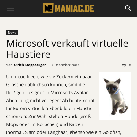
News
Microsoft verkauft virtuelle
Haustiere
Von
Ulrich Steppberger
-
3. Dezember 2009
18
Um neue Ideen, wie sie Zockern ein paar
Groschen abluchsen können, sind die
fleißigen Designer in Microsofts Avatar-
Abeteilung nicht verlegen: Ab heute könnt
Ihr Eurem virtuellen Ebenbild ein Haustier
schenken: Zur Wahl stehen Hunde (groß,
Mops oder im Körbchen) und Katzen
(normal, Siam oder Langhaar) ebenso wie ein Goldfish,