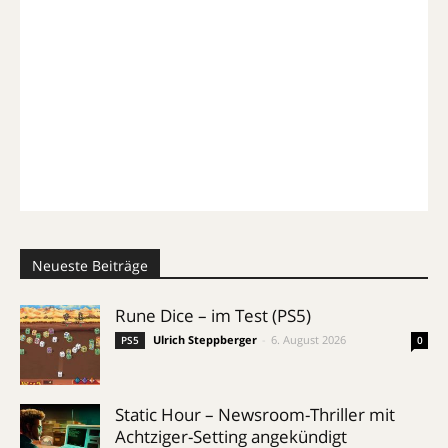
Neueste Beiträge
Rune Dice – im Test (PS5)
Ulrich Steppberger
-
6. August 2026
PS5
0
Static Hour – Newsroom-Thriller mit
Achtziger-Setting angekündigt