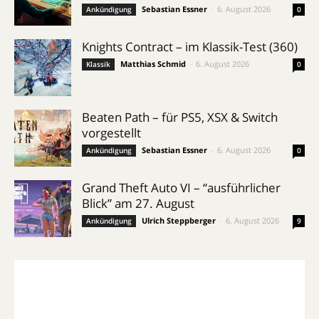
Sebastian Essner
-
6. August 2026
Ankündigung
0
Knights Contract – im Klassik-Test (360)
Matthias Schmid
-
6. August 2026
Klassik
0
Beaten Path – für PS5, XSX & Switch
vorgestellt
Sebastian Essner
-
6. August 2026
Ankündigung
0
Grand Theft Auto VI – “ausführlicher
Blick” am 27. August
Ulrich Steppberger
-
6. August 2026
Ankündigung
9