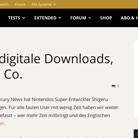
Switch
Klassik
Alle Systeme
e
TESTS
EXTENDED
FORUM
SHOP
ABO & 
igitale Downloads,
& Co.
2
ercury News hat Nintendos Super-Entwickler Shigeru
n. Für alle faulen User mit wenig Zeit haben wir weiter
sst – wer mehr Zeit mitbringt und des Englischen
ier
.