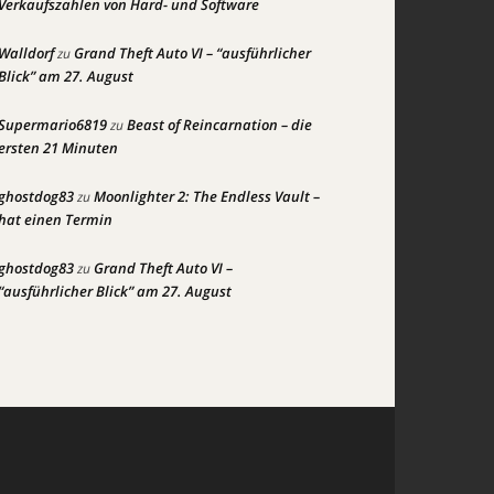
Verkaufszahlen von Hard- und Software
Walldorf
Grand Theft Auto VI – “ausführlicher
zu
Blick” am 27. August
Supermario6819
Beast of Reincarnation – die
zu
ersten 21 Minuten
ghostdog83
Moonlighter 2: The Endless Vault –
zu
hat einen Termin
ghostdog83
Grand Theft Auto VI –
zu
“ausführlicher Blick” am 27. August