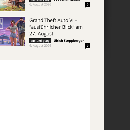
6. August 2026
0
Grand Theft Auto VI –
“ausführlicher Blick” am
27. August
Ulrich Steppberger
-
Ankündigung
6. August 2026
9