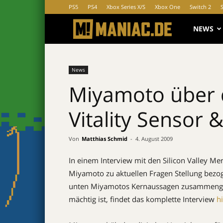
PS5
PS4
Xbox Series X/S
Xbox One
Switch 2
MANIAC.d
NEWS
News
Miyamoto über d
Vitality Sensor 
Von
Matthias Schmid
-
4. August 2009
In einem Interview mit den Silicon Valley M
Miyamoto zu aktuellen Fragen Stellung bezoge
unten Miyamotos Kernaussagen zusammengefa
mächtig ist, findet das komplette Interview
h