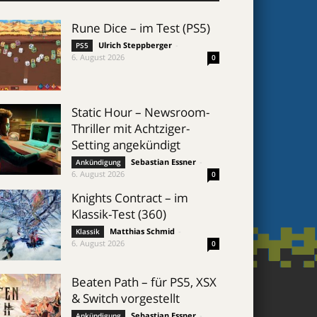
Rune Dice – im Test (PS5)
Ulrich Steppberger
-
PS5
6. August 2026
0
Static Hour – Newsroom-
Thriller mit Achtziger-
Setting angekündigt
Sebastian Essner
-
Ankündigung
6. August 2026
0
Knights Contract – im
Klassik-Test (360)
Matthias Schmid
-
Klassik
6. August 2026
0
Beaten Path – für PS5, XSX
& Switch vorgestellt
Sebastian Essner
-
Ankündigung