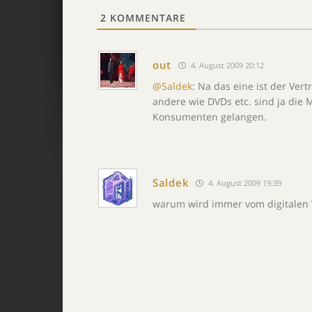
2
KOMMENTARE
out
4. August 2009 20:12
@Saldek
: Na das eine ist der Ver
andere wie DVDs etc. sind ja die 
Konsumenten gelangen.
Saldek
4. August 2009 19:39
warum wird immer vom digitalen 