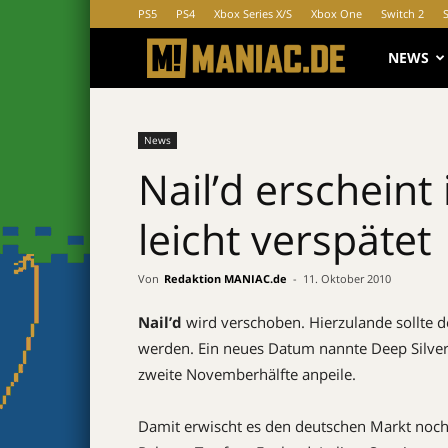
PS5
PS4
Xbox Series X/S
Xbox One
Switch 2
MANIAC.d
NEWS
News
Nail’d erscheint
leicht verspätet
Von
Redaktion MANIAC.de
-
11. Oktober 2010
Nail’d
wird verschoben. Hierzulande sollte d
werden. Ein neues Datum nannte Deep Silver 
zweite Novemberhälfte anpeile.
Damit erwischt es den deutschen Markt noch 