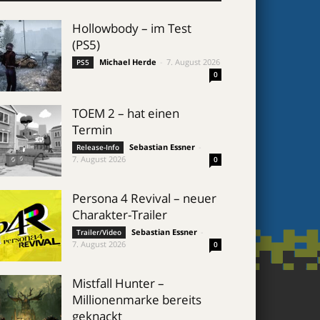
Hollowbody – im Test
(PS5)
Michael Herde
-
7. August 2026
PS5
0
TOEM 2 – hat einen
Termin
Sebastian Essner
-
Release-Info
7. August 2026
0
Persona 4 Revival – neuer
Charakter-Trailer
Sebastian Essner
-
Trailer/Video
7. August 2026
0
Mistfall Hunter –
Millionenmarke bereits
geknackt