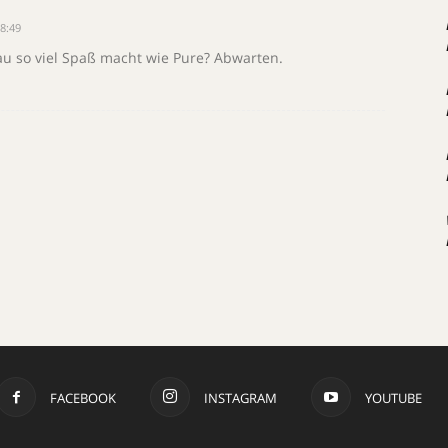
8:49
au so viel Spaß macht wie Pure? Abwarten.
FACEBOOK
INSTAGRAM
YOUTUBE