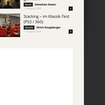
Sebastian Essner
-
News
7. August 2026
0
Stacking – im Klassik-Test
(PS3 / 360)
Ulrich Steppberger
-
Klassik
7. August 2026
0