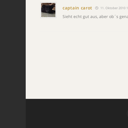
captain carot
11. Oktober 2010 1
Sieht echt gut aus, aber ob´s gen