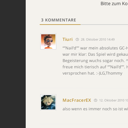
Bitte zum K
3
KOMMENTARE
Tiuri
28. Oktober 2010 14:49
“”Nail’d”” war mein absolutes GC-
war mir klar: Das Spiel wird gek
Begeisterung wuchs sogar noch. 
freue mich tierisch auf “”Nail’d””
versprochen hat. :-)LG,Thommy
MacFracerEX
12. Oktober 2010 1
also wenn es immer noch so ist wi