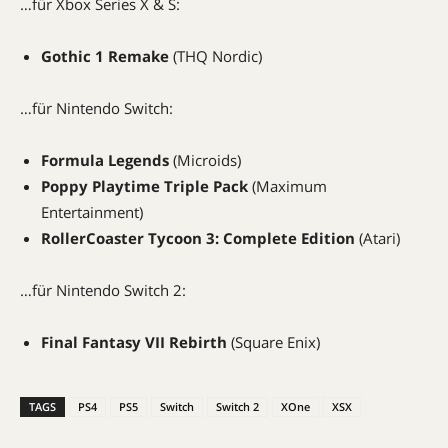
…für Xbox Series X & S:
Gothic 1 Remake
(THQ Nordic)
…für Nintendo Switch:
Formula Legends
(Microids)
Poppy Playtime Triple Pack
(Maximum
Entertainment)
RollerCoaster Tycoon 3: Complete Edition
(Atari)
…für Nintendo Switch 2:
Final Fantasy VII Rebirth
(Square Enix)
TAGS
PS4
PS5
Switch
Switch 2
XOne
XSX