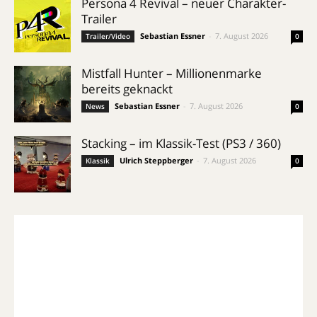
Persona 4 Revival – neuer Charakter-
Trailer
Sebastian Essner
-
7. August 2026
Trailer/Video
0
Mistfall Hunter – Millionenmarke
bereits geknackt
Sebastian Essner
-
7. August 2026
News
0
Stacking – im Klassik-Test (PS3 / 360)
Ulrich Steppberger
-
7. August 2026
Klassik
0