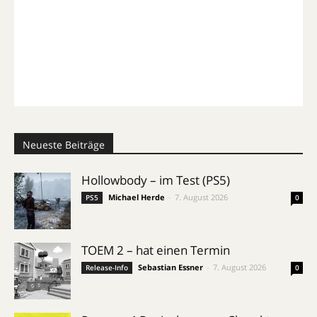
Neueste Beiträge
Hollowbody – im Test (PS5)
Michael Herde
-
7. August 2026
PS5
0
TOEM 2 – hat einen Termin
Sebastian Essner
-
7. August 2026
Release-Info
0