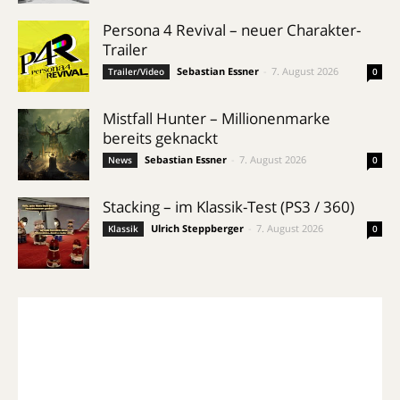
Persona 4 Revival – neuer Charakter-
Trailer
Sebastian Essner
-
7. August 2026
Trailer/Video
0
Mistfall Hunter – Millionenmarke
bereits geknackt
Sebastian Essner
-
7. August 2026
News
0
Stacking – im Klassik-Test (PS3 / 360)
Ulrich Steppberger
-
7. August 2026
Klassik
0