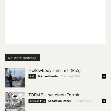
Neueste Beiträge
Hollowbody – im Test (PS5)
Michael Herde
-
7. August 2026
PS5
0
TOEM 2 – hat einen Termin
Sebastian Essner
-
7. August 2026
Release-Info
0