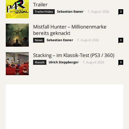
Trailer
Sebastian Essner
-
7. August 2026
Trailer/Video
0
Mistfall Hunter – Millionenmarke
bereits geknackt
Sebastian Essner
-
7. August 2026
News
0
Stacking – im Klassik-Test (PS3 / 360)
Ulrich Steppberger
-
7. August 2026
Klassik
0