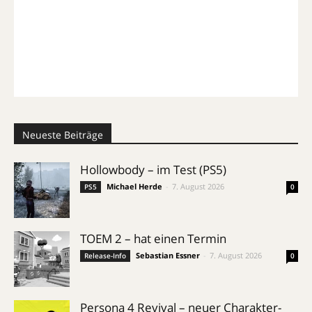
Neueste Beiträge
Hollowbody – im Test (PS5)
Michael Herde
-
7. August 2026
PS5
0
TOEM 2 – hat einen Termin
Sebastian Essner
-
7. August 2026
Release-Info
0
Persona 4 Revival – neuer Charakter-