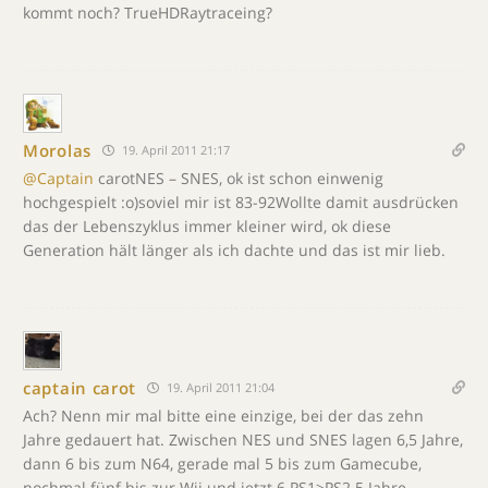
kommt noch? TrueHDRaytraceing?
Morolas
19. April 2011 21:17
@Captain
carotNES – SNES, ok ist schon einwenig
hochgespielt :o)soviel mir ist 83-92Wollte damit ausdrücken
das der Lebenszyklus immer kleiner wird, ok diese
Generation hält länger als ich dachte und das ist mir lieb.
captain carot
19. April 2011 21:04
Ach? Nenn mir mal bitte eine einzige, bei der das zehn
Jahre gedauert hat. Zwischen NES und SNES lagen 6,5 Jahre,
dann 6 bis zum N64, gerade mal 5 bis zum Gamecube,
nochmal fünf bis zur Wii und jetzt 6.PS1>PS2 5 Jahre,