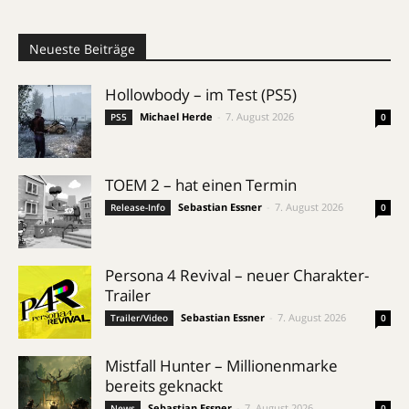
Neueste Beiträge
Hollowbody – im Test (PS5)
Michael Herde
-
7. August 2026
PS5
0
TOEM 2 – hat einen Termin
Sebastian Essner
-
7. August 2026
Release-Info
0
Persona 4 Revival – neuer Charakter-
Trailer
Sebastian Essner
-
7. August 2026
Trailer/Video
0
Mistfall Hunter – Millionenmarke
bereits geknackt
Sebastian Essner
-
7. August 2026
News
0