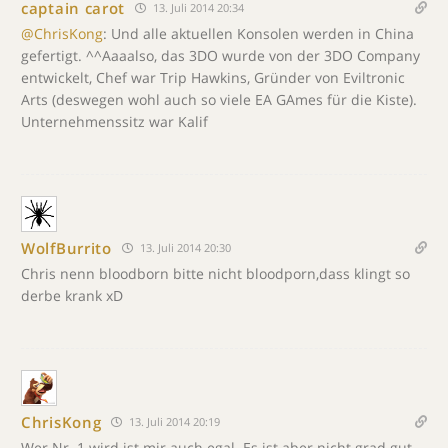
captain carot
13. Juli 2014 20:34
@ChrisKong
: Und alle aktuellen Konsolen werden in China
gefertigt. ^^Aaaalso, das 3DO wurde von der 3DO Company
entwickelt, Chef war Trip Hawkins, Gründer von Eviltronic
Arts (deswegen wohl auch so viele EA GAmes für die Kiste).
Unternehmenssitz war Kalif
WolfBurrito
13. Juli 2014 20:30
Chris nenn bloodborn bitte nicht bloodporn,dass klingt so
derbe krank xD
ChrisKong
13. Juli 2014 20:19
Wer Nr. 1 wird ist mir auch egal. Es ist aber nicht grad gut,