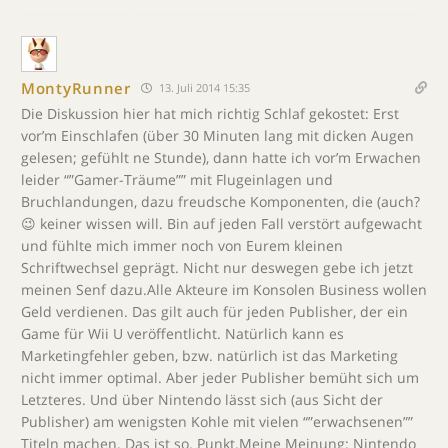
MontyRunner
13. Juli 2014 15:35
Die Diskussion hier hat mich richtig Schlaf gekostet: Erst
vor’m Einschlafen (über 30 Minuten lang mit dicken Augen
gelesen; gefühlt ne Stunde), dann hatte ich vor’m Erwachen
leider “”Gamer-Träume”” mit Flugeinlagen und
Bruchlandungen, dazu freudsche Komponenten, die (auch?
😉 keiner wissen will. Bin auf jeden Fall verstört aufgewacht
und fühlte mich immer noch von Eurem kleinen
Schriftwechsel geprägt. Nicht nur deswegen gebe ich jetzt
meinen Senf dazu.Alle Akteure im Konsolen Business wollen
Geld verdienen. Das gilt auch für jeden Publisher, der ein
Game für Wii U veröffentlicht. Natürlich kann es
Marketingfehler geben, bzw. natürlich ist das Marketing
nicht immer optimal. Aber jeder Publisher bemüht sich um
Letzteres. Und über Nintendo lässt sich (aus Sicht der
Publisher) am wenigsten Kohle mit vielen “”erwachsenen””
Titeln machen. Das ist so. Punkt.Meine Meinung: Nintendo