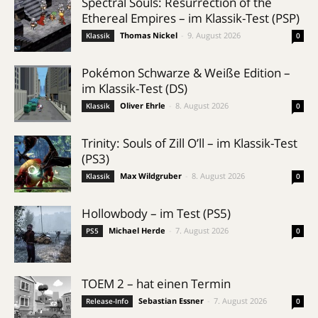
Spectral Souls: Resurrection of the
Ethereal Empires – im Klassik-Test (PSP)
Thomas Nickel
-
9. August 2026
Klassik
0
Pokémon Schwarze & Weiße Edition –
im Klassik-Test (DS)
Oliver Ehrle
-
8. August 2026
Klassik
0
Trinity: Souls of Zill O’ll – im Klassik-Test
(PS3)
Max Wildgruber
-
8. August 2026
Klassik
0
Hollowbody – im Test (PS5)
Michael Herde
-
7. August 2026
PS5
0
TOEM 2 – hat einen Termin
Sebastian Essner
-
7. August 2026
Release-Info
0