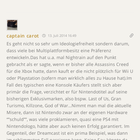
captain carot
13. Juli 2014 16:49
Es geht nicht so sehr um Ideologiefreiheit sondern darum,
dass viele bei Multiplattformbesitz eine Präferenz
entwickeln.Das hat u.a. mal Nightrain auf den Punkt
gebracht als er sagte, wenn er bisher alle Assassins Creed
für die Xbox hatte, dann kauft er die nicht plötzlich für Wii U
oder Playstation (sofern man wirklich alles zu Hause hat).Im
Fall des typischen eine Konsole Käufers stellt sich aber
primär die Frage, verzichtet er für Nintendotitel auf seine
bisherigen Exklusivmarken, also bspw. Last of Us, Gran
Turismo, Killzone, God of War…Nimmt man mal die aktuelle
Misere, dann ist Nintendo zwar an der eigenen Hardware
“”schuld””, was viele proklamieren, quasi eine PS4 mit
Nintendologo, hätte aber auch keinen Erfolg garantiert. Im
Gegenteil, der Dreamcast ist ein prima Beispiel, was dann
im schlimmsten Fall passieren kann. Keine Sau könnte da