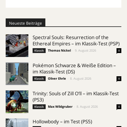
Neueste Beiträge
Spectral Souls: Resurrection of the
Ethereal Empires – im Klassik-Test (PSP)
Thomas Nickel
-
9. August 2026
Klassik
0
Pokémon Schwarze & Weiße Edition –
im Klassik-Test (DS)
Oliver Ehrle
-
8. August 2026
Klassik
0
Trinity: Souls of Zill O’ll – im Klassik-Test
(PS3)
Max Wildgruber
-
8. August 2026
Klassik
0
Hollowbody – im Test (PS5)