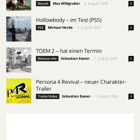
Max Wildgruber
-
8. August 2026
Klassik
0
Hollowbody – im Test (PS5)
Michael Herde
-
7. August 2026
PS5
0
TOEM 2 – hat einen Termin
Sebastian Essner
-
7. August 2026
Release-Info
0
Persona 4 Revival – neuer Charakter-
Trailer
Sebastian Essner
-
7. August 2026
Trailer/Video
0