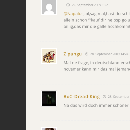
29. September 2009 1:22
@Napalus
,lol,sag mal,hast du sc
allein schon “”kauf dir ne psp go
billig,das mir die galle hochkommt
Zipangu
28. September 2009 14:24
Mal ne frage, in deutschland ersc
novemer kann mir das mal jemand
BoC-Dread-King
28. September 
Na das wird doch immer schöner :