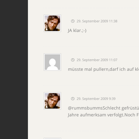
29. September 2009 11:38
JA klar.;-)
29. September 2009 11:07
müsste mal pullern,darf ich auf kl
29. September 2009 9:39
@rummsbummsSchlecht gefrüstück
Jahre aufmerksam verfolgt.Noch F