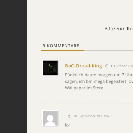
Bitte zum K
9
KOMMENTARE
BoC-Dread-King
1. Oktober 200
Pünktlich heute morgen um 7 Uhr 
sagen, ich bin mega begeistert :D
Wallpaper im Store…..
30. September 2009 0:48
lol