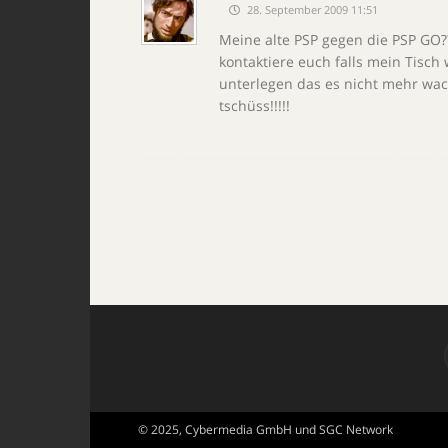
28. September 2009 11:51
Meine alte PSP gegen die PSP GO??
kontaktiere euch falls mein Tisc
unterlegen das es nicht mehr wacke
tschüss!!!!!
© 2025, Cybermedia GmbH und SGC Network