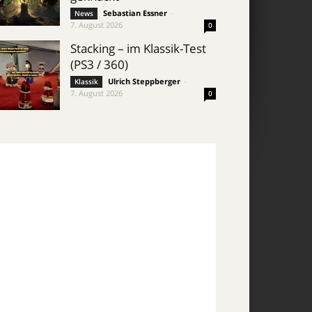
Sebastian Essner
-
News
7. August 2026
0
Stacking – im Klassik-Test
(PS3 / 360)
Ulrich Steppberger
-
Klassik
7. August 2026
0