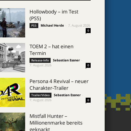
Hollowbody – im Test
(PS5)
Michael Herde
-
7. August 2026
PS5
0
TOEM 2 – hat einen
Termin
Sebastian Essner
-
Release-Info
7. August 2026
0
Persona 4 Revival – neuer
Charakter-Trailer
Sebastian Essner
-
Trailer/Video
7. August 2026
0
Mistfall Hunter –
Millionenmarke bereits
geknackt