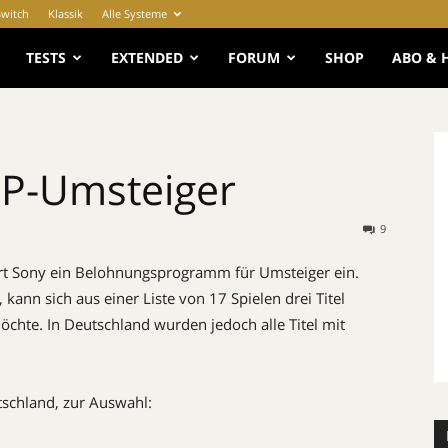
Switch
Klassik
Alle Systeme
e
TESTS
EXTENDED
FORUM
SHOP
ABO & 
SP-Umsteiger
9
rt Sony ein Belohnungsprogramm für Umsteiger ein.
kann sich aus einer Liste von 17 Spielen drei Titel
chte. In Deutschland wurden jedoch alle Titel mit
tschland, zur Auswahl: