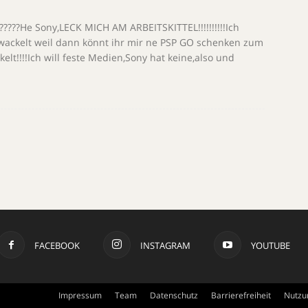
????He Sony,LECK MICH AM ARBEITSKITTEL!!!!!!!!!!Ich
h wackelt weil dann könnt ihr mir ne PSP GO schenken zum
lt!!!!Ich will feste Medien,Sony hat keine,also und
FACEBOOK
INSTAGRAM
YOUTUBE
Impressum
Team
Datenschutz
Barrierefreiheit
Nutzu