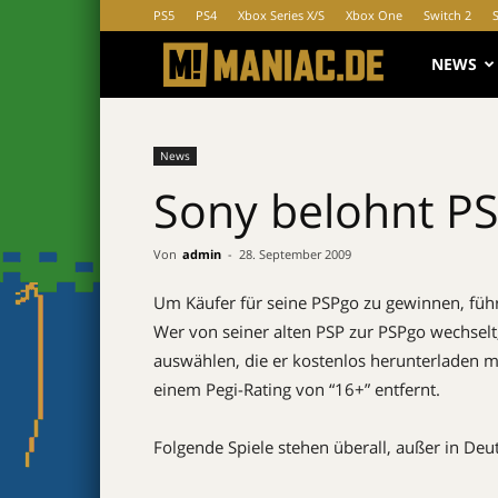
PS5
PS4
Xbox Series X/S
Xbox One
Switch 2
MANIAC.d
NEWS
News
Sony belohnt P
Von
admin
-
28. September 2009
Um Käufer für seine PSPgo zu gewinnen, füh
Wer von seiner alten PSP zur PSPgo wechselt, 
auswählen, die er kostenlos herunterladen mö
einem Pegi-Rating von “16+” entfernt.
Folgende Spiele stehen überall, außer in Deu