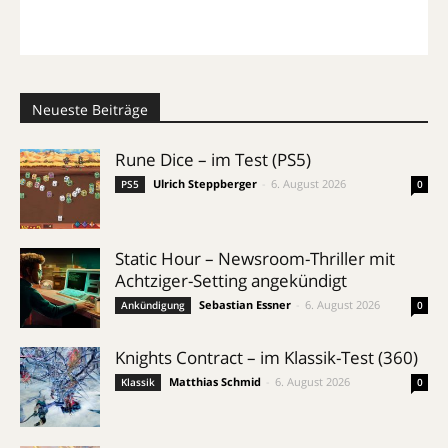
Neueste Beiträge
Rune Dice – im Test (PS5)
Ulrich Steppberger
-
6. August 2026
PS5
0
Static Hour – Newsroom-Thriller mit
Achtziger-Setting angekündigt
Sebastian Essner
-
6. August 2026
Ankündigung
0
Knights Contract – im Klassik-Test (360)
Matthias Schmid
-
6. August 2026
Klassik
0