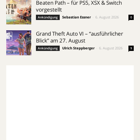
Beaten Path – für PS5, XSX & Switch
vorgestellt
Sebastian Essner
-
6. August 2026
Ankündigung
0
Grand Theft Auto VI – “ausführlicher
Blick” am 27. August
Ulrich Steppberger
-
6. August 2026
Ankündigung
9