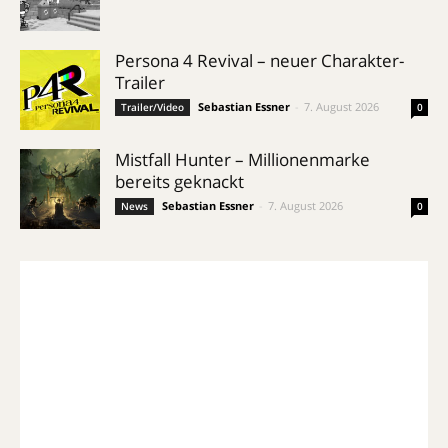
Persona 4 Revival – neuer Charakter-
Trailer
Sebastian Essner
-
7. August 2026
Trailer/Video
0
Mistfall Hunter – Millionenmarke
bereits geknackt
Sebastian Essner
-
7. August 2026
News
0