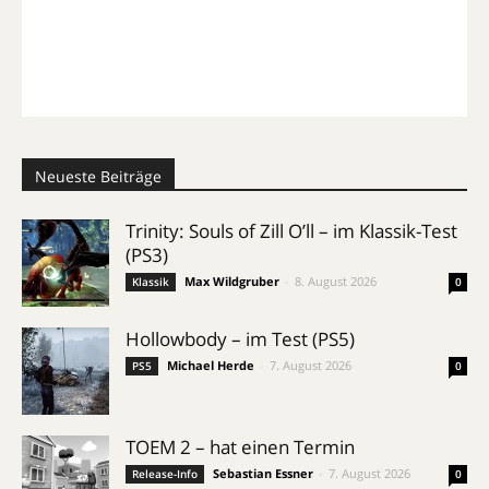
Neueste Beiträge
Trinity: Souls of Zill O’ll – im Klassik-Test
(PS3)
Max Wildgruber
-
8. August 2026
Klassik
0
Hollowbody – im Test (PS5)
Michael Herde
-
7. August 2026
PS5
0
TOEM 2 – hat einen Termin
Sebastian Essner
-
7. August 2026
Release-Info
0