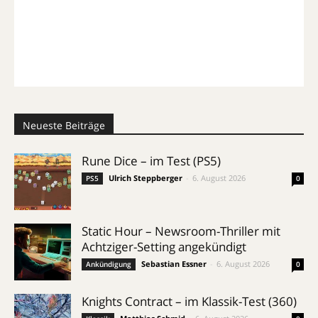
Neueste Beiträge
Rune Dice – im Test (PS5)
Ulrich Steppberger
-
6. August 2026
PS5
0
Static Hour – Newsroom-Thriller mit
Achtziger-Setting angekündigt
Sebastian Essner
-
6. August 2026
Ankündigung
0
Knights Contract – im Klassik-Test (360)