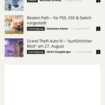
Matthias Schmid
-
6. August 2026
Klassik
0
Beaten Path – für PS5, XSX & Switch
vorgestellt
Sebastian Essner
-
6. August 2026
Ankündigung
0
Grand Theft Auto VI – “ausführlicher
Blick” am 27. August
Ulrich Steppberger
-
6. August 2026
Ankündigung
9