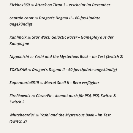
Kickbox360
Attack on Titan 3 – erscheint im Dezember
zu
captain carot
Dragon’s Dogma II – 60-fps-Update
zu
angekündigt
Kahlmoix
Star Wars: Galactic Racer – Gameplay aus der
zu
Kampagne
Nipponichi
Yoshi and the Mysterious Book – im Test (Switch 2)
zu
TOKUKAN
Dragon’s Dogma II – 60-fps-Update angekündigt
zu
Supermario6819
Mortal Shell II – Beta verfügbar
zu
FirePhoenix
CloverPit – kommt auch für PS4, PS5, Switch &
zu
Switch 2
Whitebeard91
Yoshi and the Mysterious Book – im Test
zu
(Switch 2)