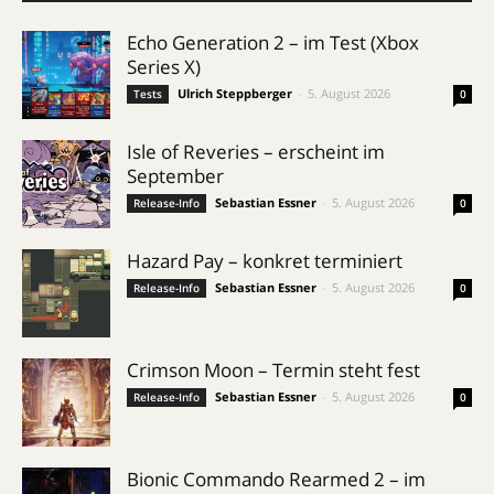
Echo Generation 2 – im Test (Xbox
Series X)
Ulrich Steppberger
-
5. August 2026
Tests
0
Isle of Reveries – erscheint im
September
Sebastian Essner
-
5. August 2026
Release-Info
0
Hazard Pay – konkret terminiert
Sebastian Essner
-
5. August 2026
Release-Info
0
Crimson Moon – Termin steht fest
Sebastian Essner
-
5. August 2026
Release-Info
0
Bionic Commando Rearmed 2 – im