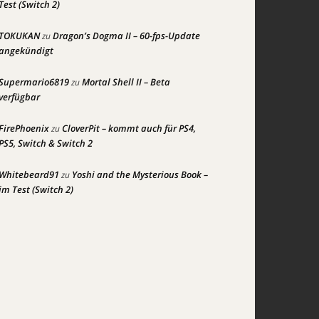
Test (Switch 2)
TOKUKAN
Dragon’s Dogma II – 60-fps-Update
zu
angekündigt
Supermario6819
Mortal Shell II – Beta
zu
verfügbar
FirePhoenix
CloverPit – kommt auch für PS4,
zu
PS5, Switch & Switch 2
Whitebeard91
Yoshi and the Mysterious Book –
zu
im Test (Switch 2)