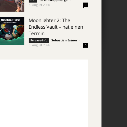
PS5
6. August 2026
0
Moonlighter 2: The
Endless Vault – hat einen
Termin
Sebastian Essner
-
Release-Info
6. August 2026
0