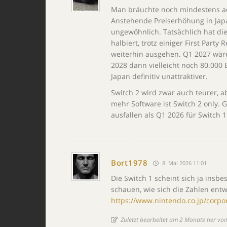
Man bräuchte noch mindestens ac
Anstehende Preiserhöhung in Japa
ungewöhnlich. Tatsächlich hat die
halbiert, trotz einiger First Part
weiterhin ausgehen. Q1 2027 wäre
2028 dann vielleicht noch 80.000 
Japan definitiv unattraktiver.
Switch 2 wird zwar auch teurer, 
mehr Software ist Switch 2 only. 
ausfallen als Q1 2026 für Switch 1
Bort1978
8. Mai 2026 11:01
Die Switch 1 scheint sich ja insb
schauen, wie sich die Zahlen entw
https://www.nintendo.co.jp/corpo
Zuletzt bearbeitet am 2 Monate her vo