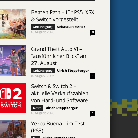
Beaten Path – für PS5, XSX
& Switch vorgestellt
Sebastian Essner
-
Ankündigung
6. August 2026
0
Grand Theft Auto VI –
“ausführlicher Blick” am
27. August
Ulrich Steppberger
-
Ankündigung
6. August 2026
1
Switch & Switch 2 –
aktuelle Verkaufszahlen
von Hard- und Software
Ulrich Steppberger
-
News
6. August 2026
1
Yerba Buena – im Test
(PS5)
Ulrich Steppberger
-