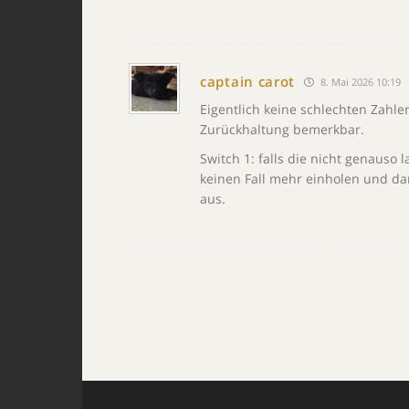
captain carot
8. Mai 2026 10:19
Eigentlich keine schlechten Zahlen
Zurückhaltung bemerkbar.
Switch 1: falls die nicht genauso 
keinen Fall mehr einholen und da
aus.