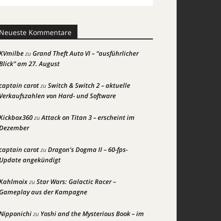
Neueste Kommentare
KVmilbe
Grand Theft Auto VI – “ausführlicher
zu
Blick” am 27. August
captain carot
Switch & Switch 2 – aktuelle
zu
Verkaufszahlen von Hard- und Software
Kickbox360
Attack on Titan 3 – erscheint im
zu
Dezember
captain carot
Dragon’s Dogma II – 60-fps-
zu
Update angekündigt
Kahlmoix
Star Wars: Galactic Racer –
zu
Gameplay aus der Kampagne
Nipponichi
Yoshi and the Mysterious Book – im
zu