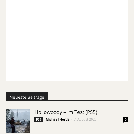
Neueste Beiträge
Hollowbody – im Test (PS5)
Michael Herde
-
7. August 2026
PS5
0