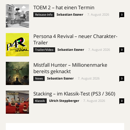
TOEM 2 – hat einen Termin
Sebastian Essner
-
7. August 2026
Release-Info
0
Persona 4 Revival – neuer Charakter-
Trailer
Sebastian Essner
-
7. August 2026
Trailer/Video
0
Mistfall Hunter – Millionenmarke
bereits geknackt
Sebastian Essner
-
7. August 2026
News
0
Stacking – im Klassik-Test (PS3 / 360)
Ulrich Steppberger
-
7. August 2026
Klassik
0