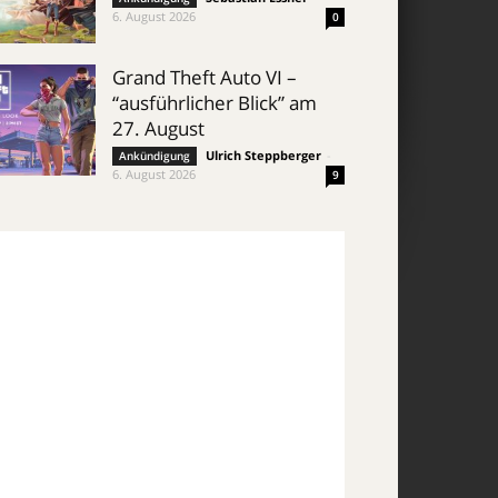
6. August 2026
0
Grand Theft Auto VI –
“ausführlicher Blick” am
27. August
Ulrich Steppberger
-
Ankündigung
6. August 2026
9