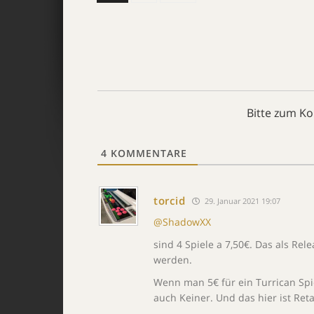
Bitte zum K
4
KOMMENTARE
torcid
29. Januar 2021 19:07
@ShadowXX
sind 4 Spiele a 7,50€. Das als Rel
werden.
Wenn man 5€ für ein Turrican Spie
auch Keiner. Und das hier ist Reta