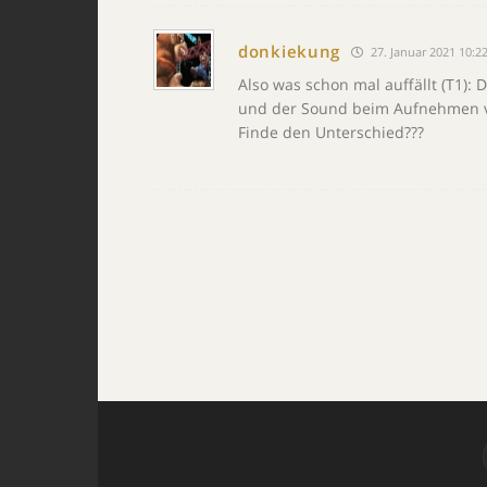
donkiekung
27. Januar 2021 10:2
Also was schon mal auffällt (T1): 
und der Sound beim Aufnehmen von
Finde den Unterschied???