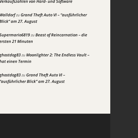
Verkaufszahlen von Hard- und Software
Walldorf
Grand Theft Auto VI – “ausführlicher
zu
Blick” am 27. August
Supermario6819
Beast of Reincarnation – die
zu
ersten 21 Minuten
ghostdog83
Moonlighter 2: The Endless Vault –
zu
hat einen Termin
ghostdog83
Grand Theft Auto VI –
zu
“ausführlicher Blick” am 27. August