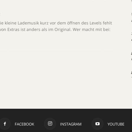
2
Die kleine Lademusik kurz vor dem öffnen des Levels fehlt
 Extras ist anders als im Original. Wer macht mit bei:
FACEBOOK
INSTAGRAM
YOUTUBE