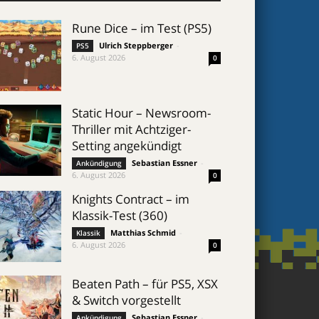
Rune Dice – im Test (PS5)
Ulrich Steppberger
-
PS5
6. August 2026
0
Static Hour – Newsroom-
Thriller mit Achtziger-
Setting angekündigt
Sebastian Essner
-
Ankündigung
6. August 2026
0
Knights Contract – im
Klassik-Test (360)
Matthias Schmid
-
Klassik
6. August 2026
0
Beaten Path – für PS5, XSX
& Switch vorgestellt
Sebastian Essner
-
Ankündigung