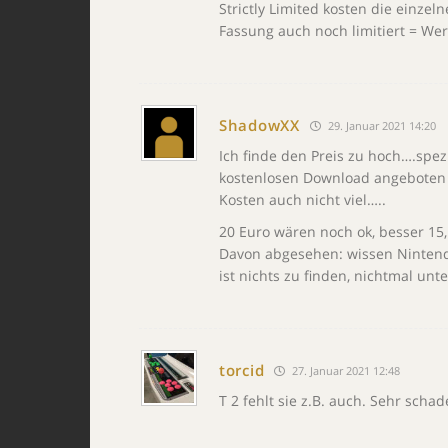
Strictly Limited kosten die einzel
Fassung auch noch limitiert = Wer
ShadowXX
29. Januar 2021 14:20
Ich finde den Preis zu hoch….spez
kostenlosen Download angeboten ha
Kosten auch nicht viel…..
20 Euro wären noch ok, besser 15,
Davon abgesehen: wissen Nintendo
ist nichts zu finden, nichtmal un
torcid
27. Januar 2021 12:48
T 2 fehlt sie z.B. auch. Sehr scha