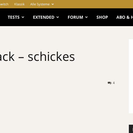
Switch
Klassik
Alle Systeme
e
TESTS
EXTENDED
FORUM
SHOP
ABO & 
ack – schickes
4