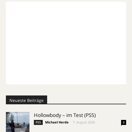
Neueste Beiträge
Hollowbody – im Test (PS5)
Michael Herde
-
7. August 2026
PS5
0