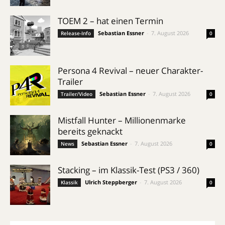
TOEM 2 – hat einen Termin
Sebastian Essner
-
7. August 2026
Release-Info
0
Persona 4 Revival – neuer Charakter-
Trailer
Sebastian Essner
-
7. August 2026
Trailer/Video
0
Mistfall Hunter – Millionenmarke
bereits geknackt
Sebastian Essner
-
7. August 2026
News
0
Stacking – im Klassik-Test (PS3 / 360)
Ulrich Steppberger
-
7. August 2026
Klassik
0