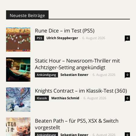
Neueste Beiträge
Rune Dice – im Test (PS5)
Ulrich Steppberger
-
6. August 2026
PS5
0
Static Hour – Newsroom-Thriller mit
Achtziger-Setting angekündigt
Sebastian Essner
-
6. August 2026
Ankündigung
0
Knights Contract – im Klassik-Test (360)
Matthias Schmid
-
6. August 2026
Klassik
0
Beaten Path – für PS5, XSX & Switch
vorgestellt
Sebastian Essner
-
6. August 2026
Ankündigung
0