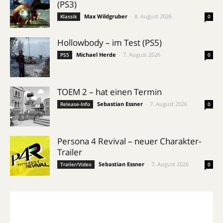
(PS3)
Max Wildgruber
-
8. August 2026
Klassik
0
Hollowbody – im Test (PS5)
Michael Herde
-
7. August 2026
PS5
0
TOEM 2 – hat einen Termin
Sebastian Essner
-
7. August 2026
Release-Info
0
Persona 4 Revival – neuer Charakter-
Trailer
Sebastian Essner
-
7. August 2026
Trailer/Video
0