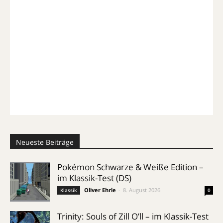
Neueste Beiträge
Pokémon Schwarze & Weiße Edition –
im Klassik-Test (DS)
Oliver Ehrle
-
8. August 2026
Klassik
0
Trinity: Souls of Zill O’ll – im Klassik-Test