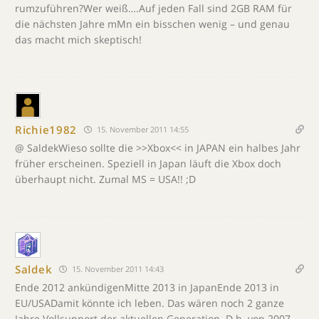
rumzuführen?Wer weiß….Auf jeden Fall sind 2GB RAM für
die nächsten Jahre mMn ein bisschen wenig – und genau
das macht mich skeptisch!
Richie1982
15. November 2011 14:55
@ SaldekWieso sollte die >>Xbox<< in JAPAN ein halbes Jahr
früher erscheinen. Speziell in Japan läuft die Xbox doch
überhaupt nicht. Zumal MS = USA!! ;D
Saldek
15. November 2011 14:43
Ende 2012 ankündigenMitte 2013 in JapanEnde 2013 in
EU/USADamit könnte ich leben. Das wären noch 2 ganze
Jahre Vollsupport der aktuellen Generation. D.h. von 2007 –