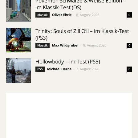
Pokémon Schwarze & Weiße Edition –
im Klassik-Test (DS)
Oliver Ehrle
-
8. August 2026
Klassik
0
Trinity: Souls of Zill O’ll – im Klassik-Test
(PS3)
Max Wildgruber
-
8. August 2026
Klassik
0
Hollowbody – im Test (PS5)
Michael Herde
-
7. August 2026
PS5
0