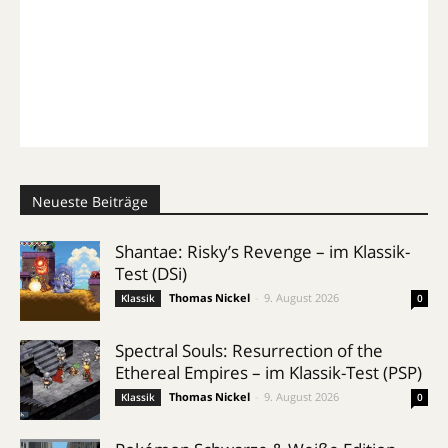
Neueste Beiträge
Shantae: Risky’s Revenge – im Klassik-
Test (DSi)
Thomas Nickel
-
9. August 2026
Klassik
0
Spectral Souls: Resurrection of the
Ethereal Empires – im Klassik-Test (PSP)
Thomas Nickel
-
9. August 2026
Klassik
0